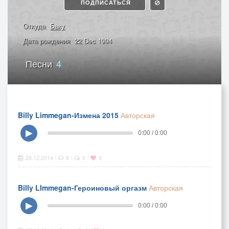
ПОДПИСАТЬСЯ
Откуда
Баку
Дата рождения
22 Dec 1994
Песни
4
Billy Limmegan-Измена 2015
Авторская
▶
0:00 / 0:00
28.12.2014
8
0
0
|
|
|
Billy LImmegan-Героиновый оргазм
Авторская
▶
0:00 / 0:00