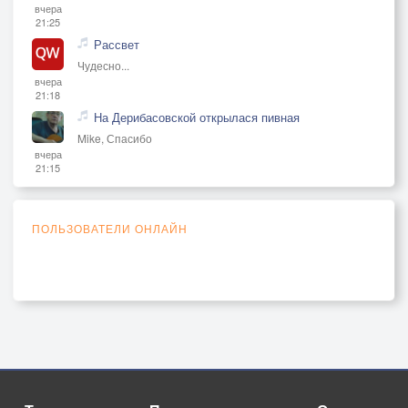
вчера
21:25
Рассвет
Чудесно...
вчера
21:18
На Дерибасовской открылася пивная
Mike, Спасибо
вчера
21:15
ПОЛЬЗОВАТЕЛИ ОНЛАЙН