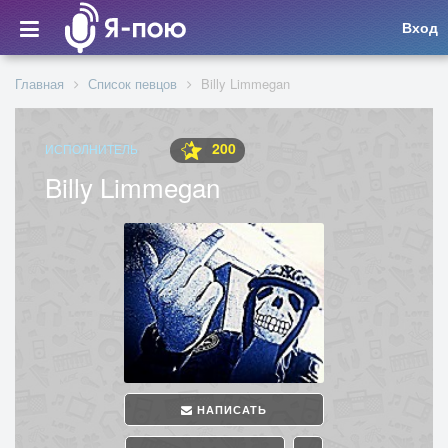
Вход
Главная
Список певцов
Billy Limmegan
200
ИСПОЛНИТЕЛЬ
Billy Limmegan
НАПИСАТЬ