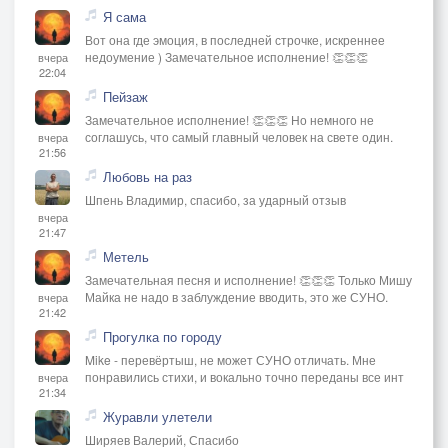
Я сама
Вот она где эмоция, в последней строчке, искреннее
недоумение ) Замечательное исполнение! 👏👏👏
вчера
22:04
Пейзаж
Замечательное исполнение! 👏👏👏 Но немного не
соглашусь, что самый главный человек на свете один.
вчера
21:56
Любовь на раз
Шпень Владимир, спасибо, за ударный отзыв
вчера
21:47
Метель
Замечательная песня и исполнение! 👏👏👏 Только Мишу
Майка не надо в заблуждение вводить, это же СУНО.
вчера
21:42
Прогулка по городу
Mike - перевёртыш, не может СУНО отличать. Мне
понравились стихи, и вокально точно переданы все инт
вчера
21:34
Журавли улетели
Ширяев Валерий, Спасибо