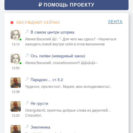
ПОМОЩЬ ПРОЕКТУ
ЛЕНТА
ОБСУЖДАЮТ СЕЙЧАС
В самом центре шторма
Ивлев Василий 🤗✨ "- Для чего мы здесь? - Научиться
находить покой внутри себя в этом жизненном
13:10
Ось любви (невидимый закон)
Ивлев Василий, спасибоооооо!!! 🤗👍👍👍✨
12:50
Парадокс... ст.5.2
Чудесно, прелестно!.. Мария, мои аплодисменты!..
12:38
Не грусти
OrangutanG, приятны добрые слова из джунглей...
Спасибо!..
12:20
Земляника