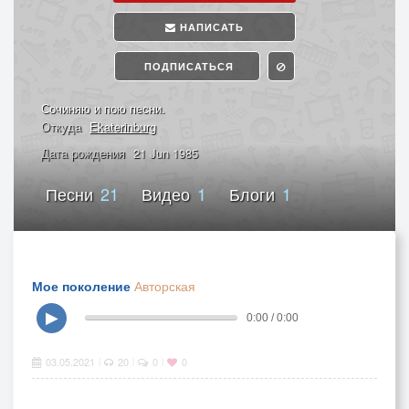
НАПИСАТЬ
ПОДПИСАТЬСЯ
Сочиняю и пою песни.
Откуда
Ekaterinburg
Дата рождения
21 Jun 1985
Песни
21
Видео
1
Блоги
1
Мое поколение
Авторская
▶
0:00 / 0:00
03.05.2021
20
0
0
|
|
|