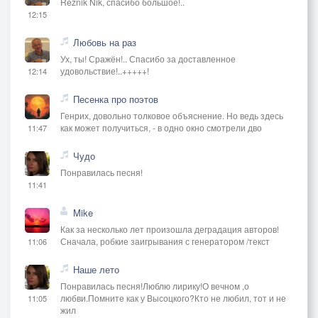
Reznik Nik, спасибо большое!..
12:15
Любовь на раз
Ух, ты! Сражён!.. Спасибо за доставленное
удовольствие!..+++++!
12:14
Песенка про поэтов
Генрих, довольно толковое объяснение. Но ведь здесь
как может получиться, - в одно окно смотрели дво
11:47
Чудо
Понравилась песня!
11:41
Mike
Как за несколько лет произошла деградация авторов!
Сначала, робкие заигрывания с генератором /текст
11:06
Наше лето
Понравилась песня!Люблю лирику!О вечном ,о
любви.Помните как у Высоцкого?Кто не любил, тот и не
11:05
жил