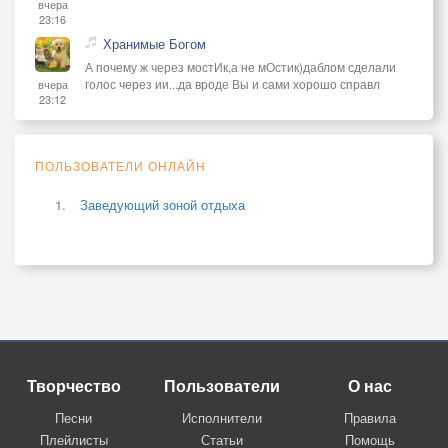
вчера
23:16
Хранимые Богом
А почему ж через мостИк,а не мОстик)даблом сделали
голос через ии...да вроде Вы и сами хорошо справл
вчера
23:12
ПОЛЬЗОВАТЕЛИ ОНЛАЙН
Заведующий зоной отдыха
Творчество
Пользователи
О нас
Песни
Исполнители
Правила
Плейлисты
Статьи
Помощь