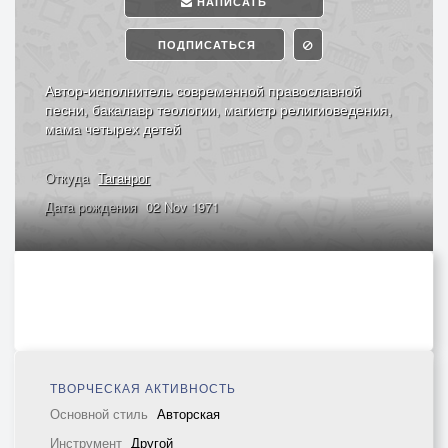
НАПИСАТЬ
ПОДПИСАТЬСЯ
Автор-исполнитель современной православной
песни, бакалавр теологии, магистр религиоведения,
мама четырех детей
Откуда
Таганрог
Дата рождения
02 Nov 1971
ТВОРЧЕСКАЯ АКТИВНОСТЬ
Основной стиль
Авторская
Инструмент
Другой