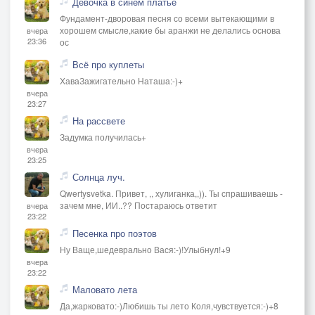
Девочка в синем платье
Фундамент-дворовая песня со всеми вытекающими в
хорошем смысле,какие бы аранжи не делались основа
вчера
23:36
ос
Всё про куплеты
ХаваЗажигательно Наташа:-)+
вчера
23:27
На рассвете
Задумка получилась+
вчера
23:25
Солнца луч.
Qwertysvetka. Привет, ,, хулиганка,,)). Ты спрашиваешь -
зачем мне, ИИ..?? Постараюсь ответит
вчера
23:22
Песенка про поэтов
Ну Ваще,шедеврально Вася:-)!Улыбнул!+9
вчера
23:22
Маловато лета
Да,жарковато:-)Любишь ты лето Коля,чувствуется:-)+8