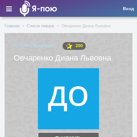
Вход
Главная
Список певцов
Овчаренко Диана Львовна
200
ИСПОЛНИТЕЛЬНИЦА
Овчаренко Диана Львовна