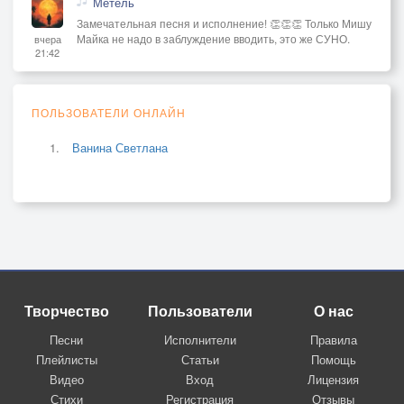
Метель
Замечательная песня и исполнение! 👏👏👏 Только Мишу
Майка не надо в заблуждение вводить, это же СУНО.
вчера
21:42
ПОЛЬЗОВАТЕЛИ ОНЛАЙН
Ванина Светлана
Творчество
Пользователи
О нас
Песни
Исполнители
Правила
Плейлисты
Статьи
Помощь
Видео
Вход
Лицензия
Стихи
Регистрация
Отзывы