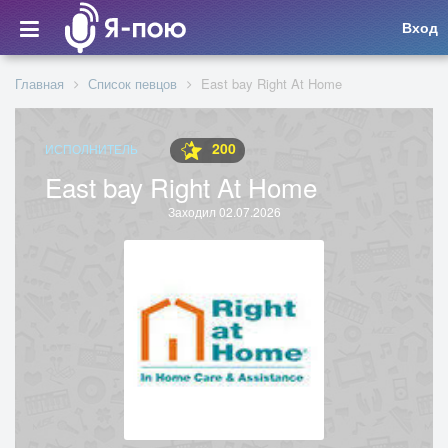
Вход
Главная
Список певцов
East bay Right At Home
200
ИСПОЛНИТЕЛЬ
East bay Right At Home
Заходил 02.07.2026