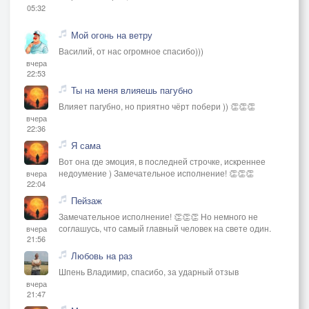
05:32
Мой огонь на ветру
Василий, от нас огромное спасибо)))
вчера
22:53
Ты на меня влияешь пагубно
Влияет пагубно, но приятно чёрт побери )) 👏👏👏
вчера
22:36
Я сама
Вот она где эмоция, в последней строчке, искреннее
недоумение ) Замечательное исполнение! 👏👏👏
вчера
22:04
Пейзаж
Замечательное исполнение! 👏👏👏 Но немного не
соглашусь, что самый главный человек на свете один.
вчера
21:56
Любовь на раз
Шпень Владимир, спасибо, за ударный отзыв
вчера
21:47