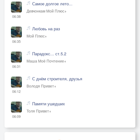
Самое долгое лето...
Девчонкам Мой Плюс+
06:38
Любовь на раз
Мой Плюс+
06:35
Парадокс... ст.5.2
Маша Моё Почтение+
06:31
С днём строителя, друзья
Володя Привет+
06:12
Памяти ушедших
Толя Привет+
06:09