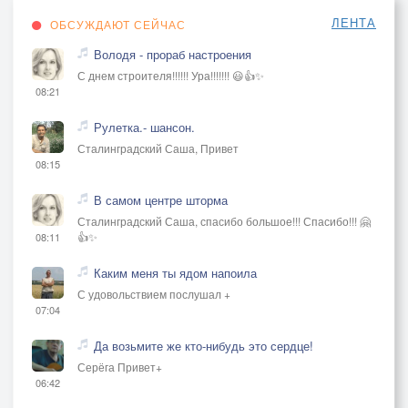
ЛЕНТА
ОБСУЖДАЮТ СЕЙЧАС
Володя - прораб настроения
С днем строителя!!!!!! Ура!!!!!!! 😃👍✨
08:21
Рулетка.- шансон.
Сталинградский Саша, Привет
08:15
В самом центре шторма
Сталинградский Саша, спасибо большое!!! Спасибо!!! 🤗
👍✨
08:11
Каким меня ты ядом напоила
С удовольствием послушал +
07:04
Да возьмите же кто-нибудь это сердце!
Серёга Привет+
06:42