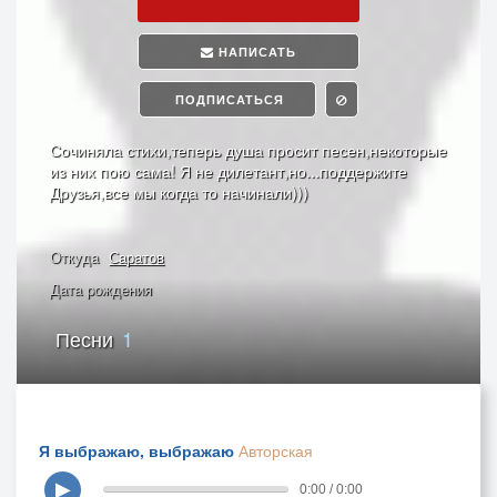
НАПИСАТЬ
ПОДПИСАТЬСЯ
Сочиняла стихи,теперь душа просит песен,некоторые
из них пою сама! Я не дилетант,но...поддержите
Друзья,все мы когда то начинали)))
Откуда
Саратов
Дата рождения
Песни
1
Я выбражаю, выбражаю
Авторская
▶
0:00 / 0:00