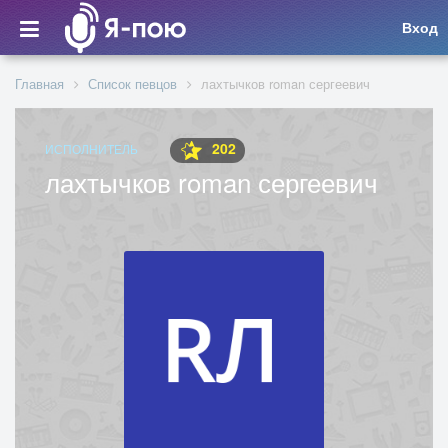
Вход
Главная
Список певцов
лахтычков roman сергеевич
202
ИСПОЛНИТЕЛЬ
лахтычков roman сергеевич