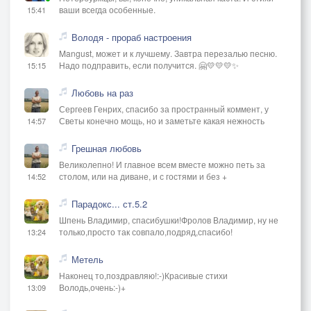
ваши всегда особенные.
15:41
Володя - прораб настроения
Mangust, может и к лучшему. Завтра перезалью песню.
Надо подправить, если получится. 🤗💛💛💛✨
15:15
Любовь на раз
Сергеев Генрих, спасибо за пространный коммент, у
Светы конечно мощь, но и заметьте какая нежность
14:57
Грешная любовь
Великолепно! И главное всем вместе можно петь за
столом, или на диване, и с гостями и без +
14:52
Парадокс... ст.5.2
Шпень Владимир, спасибушки!Фролов Владимир, ну не
только,просто так совпало,подряд,спасибо!
13:24
Метель
Наконец то,поздравляю!:-)Красивые стихи
Володь,очень:-)+
13:09