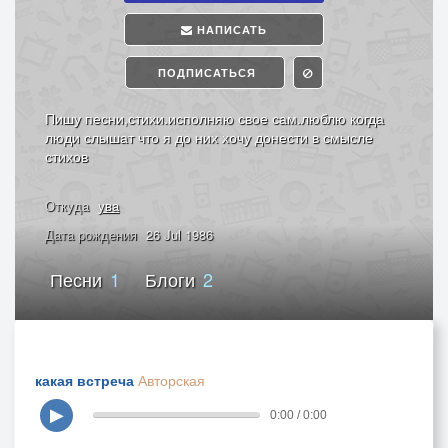
НАПИСАТЬ
ПОДПИСАТЬСЯ
Пишу песни,стихи.исполняю свое сам.люблю когда
люди слышат что я до них хочу донести в смысле
стихов
Откуда
ува
Дата рождения
26 Jul 1986
Песни
1
Блоги
2
какая встреча
Авторская
▶
0:00 / 0:00