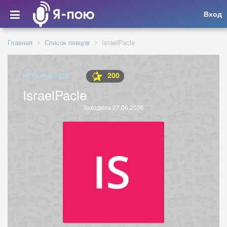
Вход
Главная
Список певцов
IsraelPacle
200
ИСПОЛНИТЕЛЬ
IsraelPacle
Заходила 27.06.2026