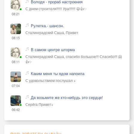
Володя - прораб настроения
С днем строителя!!!!!! Ура!!!!!!! 😃👍✨
08:21
Рулетка.- шансон.
Сталинградский Саша, Привет
08:15
В самом центре шторма
Сталинградский Саша, спасибо большое!!! Спасибо!!! 🤗
👍✨
08:11
Каким меня ты ядом напоила
С удовольствием послушал +
07:04
Да возьмите же кто-нибудь это сердце!
Серёга Привет+
06:42
ПОЛЬЗОВАТЕЛИ ОНЛАЙН