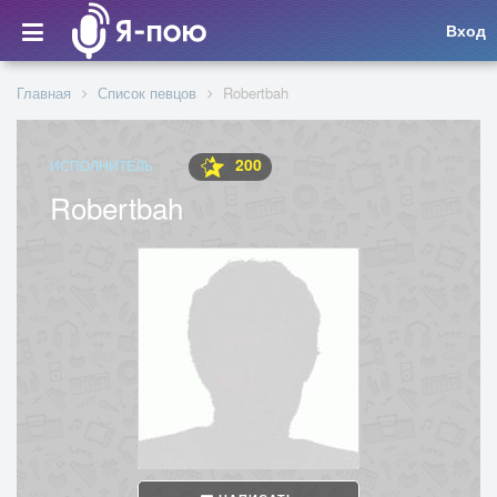
Вход
Главная
Список певцов
Robertbah
200
ИСПОЛНИТЕЛЬ
Robertbah