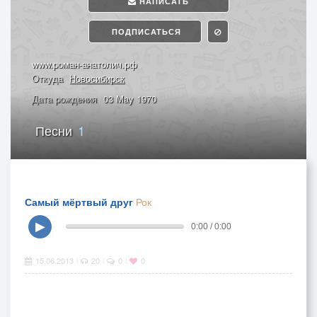
НАПИСАТЬ
ПОДПИСАТЬСЯ
www.роман-анатолич.рф
Откуда
Новосибирск
Дата рождения
03 May 1970
Песни
1
Самый мёртвый друг
Рок
▶
0:00 / 0:00
15.06.2013
20
0
0
|
|
|