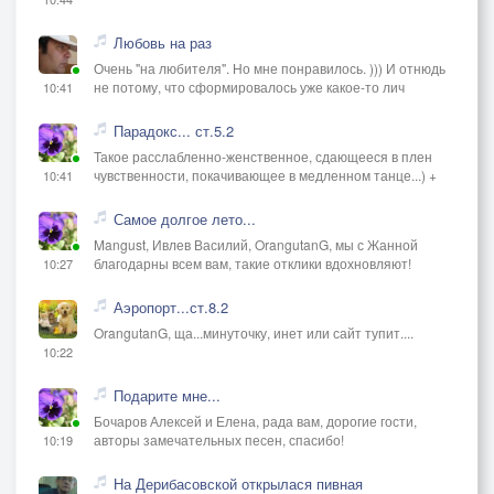
Любовь на раз
Очень "на любителя". Но мне понравилось. ))) И отнюдь
не потому, что сформировалось уже какое-то лич
10:41
Парадокс... ст.5.2
Такое расслабленно-женственное, сдающееся в плен
чувственности, покачивающее в медленном танце...) +
10:41
Самое долгое лето...
Mangust, Ивлев Василий, OrangutanG, мы с Жанной
благодарны всем вам, такие отклики вдохновляют!
10:27
Аэропорт...ст.8.2
OrangutanG, ща...минуточку, инет или сайт тупит....
10:22
Подарите мне...
Бочаров Алексей и Елена, рада вам, дорогие гости,
авторы замечательных песен, спасибо!
10:19
На Дерибасовской открылася пивная