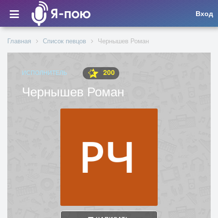
Вход
Главная
Список певцов
Чернышев Роман
200
ИСПОЛНИТЕЛЬ
Чернышев Роман