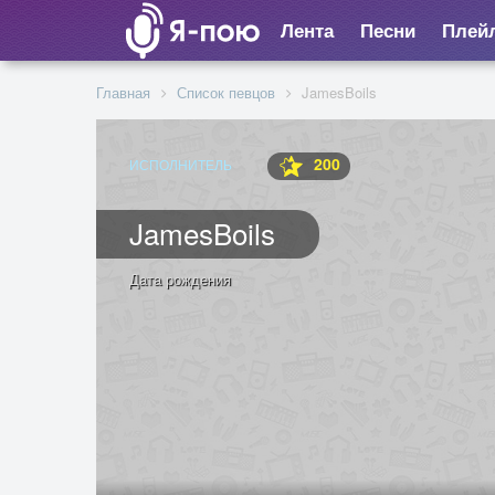
Лента
Песни
Плей
Главная
Список певцов
JamesBoils
200
ИСПОЛНИТЕЛЬ
JamesBoils
Дата рождения