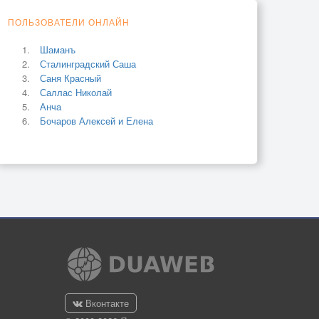
ПОЛЬЗОВАТЕЛИ ОНЛАЙН
Шаманъ
Сталинградский Саша
Саня Красный
Саллас Николай
Анча
Бочаров Алексей и Елена
Вконтакте