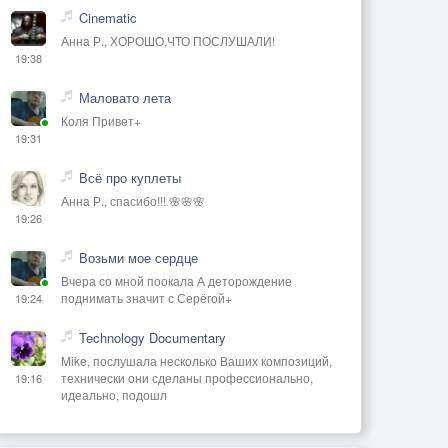
Cinematic
Анна Р., ХОРОШО,ЧТО ПОСЛУШАЛИ!
19:38
Маловато лета
Коля Привет+
19:31
Всё про куплеты
Анна Р., спасибо!!! 🌸🌸🌸
19:26
Возьми мое сердце
Вчера со мной поокала А деторождение
поднимать значит с Серёгой+
19:24
Technology Documentary
Mike, послушала несколько Ваших композиций,
технически они сделаны профессионально,
19:16
идеально, подошл