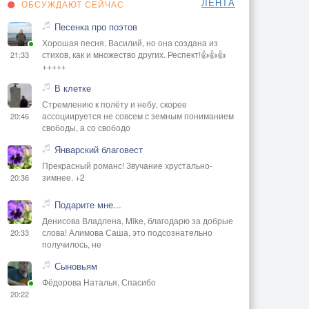
ЛЕНТА
ОБСУЖДАЮТ СЕЙЧАС
Песенка про поэтов
Хорошая песня, Василий, но она создана из
стихов, как и множество других. Респект!👍👍👍
21:33
+++++
В клетке
Стремлению к полёту и небу, скорее
ассоциируется не совсем с земным пониманием
20:46
свободы, а со свободо
Январский благовест
Прекрасный романс! Звучание хрустально-
зимнее. +2
20:36
Подарите мне...
Денисова Владлена, Mike, благодарю за добрые
слова! Алимова Саша, это подсознательно
20:33
получилось, не
Сыновьям
Фёдорова Наталья, Спасибо
20:22