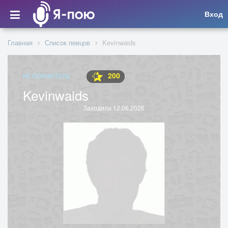
Вход
Главная
Список певцов
Kevinwaids
200
ИСПОЛНИТЕЛЬ
Kevinwaids
Заходила 12.06.2026