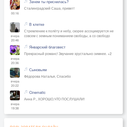
Зачем ты приснилась?
Сталинградский Саша, привет!
00:16
В клетке
Стремлению к полёту и небу, скорее ассоциируется не
совсем с земным пониманием свободы, а со свободо
вчера
20:46
Январский благовест
Прекрасный романс! Звучание хрустально-зимнее. +2
вчера
20:36
Сыновьям
Фёдорова Наталья, Спасибо
вчера
20:22
Cinematic
Анна Р., ХОРОШО,ЧТО ПОСЛУШАЛИ!
вчера
19:38
ПОЛЬЗОВАТЕЛИ ОНЛАЙН