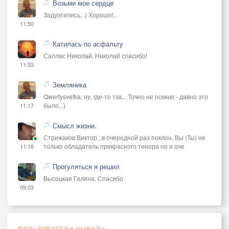
Возьми мое сердце
Задуэтились...) Хорошо!..
11:50
Катилась по асфальту
Саллас Николай, Николай спасибо!
11:33
Земляника
Qwertysvetka, ну, где-то так... Точно не помню - давно это
было...)
11:17
Смысл жизни.
Стрижаков Виктор , в очередной раз поклон. Вы (Ты) не
только обладатель прекрасного тенора но и оче
11:16
Прогуляться я решил
Высоцкая Галина, Спасибо
09:03
ПОЛЬЗОВАТЕЛИ ОНЛАЙН