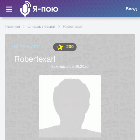
Вход
Главная
Список певцов
Robertexarl
200
ИСПОЛНИТЕЛЬ
Robertexarl
Заходила 09.06.2026