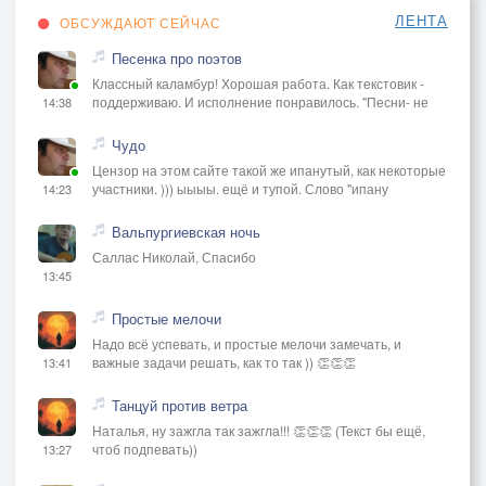
ЛЕНТА
ОБСУЖДАЮТ СЕЙЧАС
Песенка про поэтов
Классный каламбур! Хорошая работа. Как текстовик -
поддерживаю. И исполнение понравилось. "Песни- не
14:38
Чудо
Цензор на этом сайте такой же ипанутый, как некоторые
участники. ))) ыыыы. ещё и тупой. Слово "ипану
14:23
Вальпургиевская ночь
Саллас Николай, Спасибо
13:45
Простые мелочи
Надо всё успевать, и простые мелочи замечать, и
важные задачи решать, как то так )) 👏👏👏
13:41
Танцуй против ветра
Наталья, ну зажгла так зажгла!!! 👏👏👏 (Текст бы ещё,
чтоб подпевать))
13:27