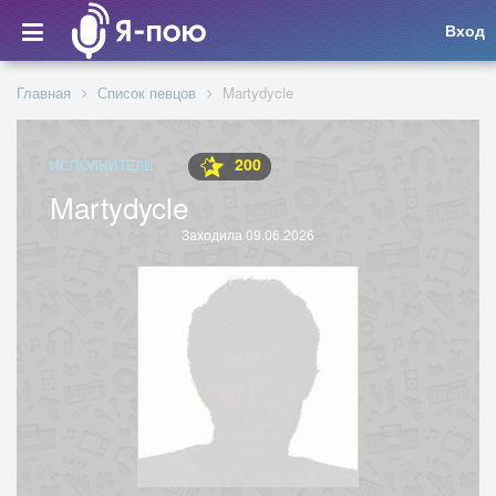
Вход
Главная
Список певцов
Martydycle
200
ИСПОЛНИТЕЛЬ
Martydycle
Заходила 09.06.2026