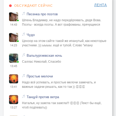
ЛЕНТА
ОБСУЖДАЮТ СЕЙЧАС
Песенка про поэтов
Шпень Владимир, не надо передёргивать, дядя Вова.
Поэты - всегда поэты. А вот графоманы, прячущиеся
14:43
Чудо
Цензор на этом сайте такой же ипанутый, как некоторые
участники. ))) ыыыы. ещё и тупой. Слово "ипану
14:23
Вальпургиевская ночь
Саллас Николай, Спасибо
13:45
Простые мелочи
Надо всё успевать, и простые мелочи замечать, и
важные задачи решать, как то так )) 👏👏👏
13:41
Танцуй против ветра
Наталья, ну зажгла так зажгла!!! 👏👏👏 (Текст бы ещё,
чтоб подпевать))
13:27