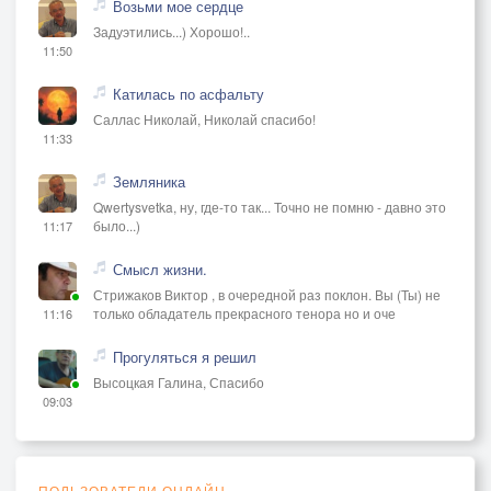
Возьми мое сердце
Задуэтились...) Хорошо!..
11:50
Катилась по асфальту
Саллас Николай, Николай спасибо!
11:33
Земляника
Qwertysvetka, ну, где-то так... Точно не помню - давно это
было...)
11:17
Смысл жизни.
Стрижаков Виктор , в очередной раз поклон. Вы (Ты) не
только обладатель прекрасного тенора но и оче
11:16
Прогуляться я решил
Высоцкая Галина, Спасибо
09:03
ПОЛЬЗОВАТЕЛИ ОНЛАЙН