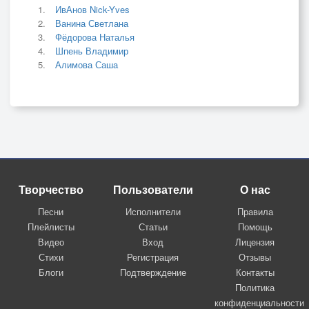
ИвАнов Nick-Yves
Ванина Светлана
Фёдорова Наталья
Шпень Владимир
Алимова Саша
Творчество
Пользователи
О нас
Песни
Исполнители
Правила
Плейлисты
Статьи
Помощь
Видео
Вход
Лицензия
Стихи
Регистрация
Отзывы
Блоги
Подтверждение
Контакты
Политика
конфиденциальности