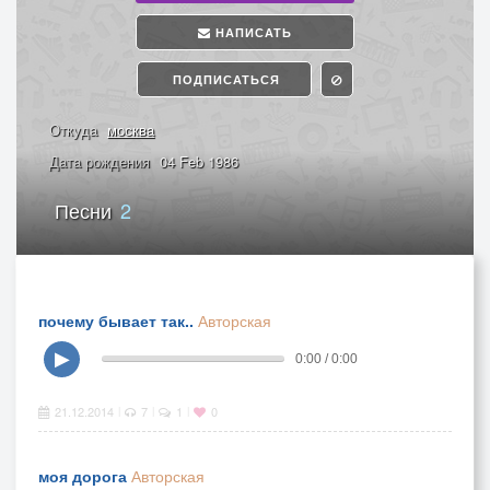
НАПИСАТЬ
ПОДПИСАТЬСЯ
Откуда
москва
Дата рождения
04 Feb 1986
Песни
2
почему бывает так..
Авторская
▶
0:00 / 0:00
21.12.2014
7
1
0
|
|
|
моя дорога
Авторская