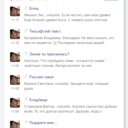
Блиц.
Михаил Энс , спасибо. Если честно, сам себя удивил.
Ещё больше удивил Suno. С первого раза спел как
11:17
Теософский твист.
Кутурженко Владимир, благодарю. Не могу сказать, что
мне не нравится. ))) Последние несколько вещей
11:13
Зачем ты приснилась?
Неплохо. "Что пройдено нами - останется снами," -
зачётные строчки. Автору респект за них.
11:09
Рассвет-закат.
Ванина Светлана, спасибо. Заходите ещё, поющая
душа.
11:03
Кладбище
Стрижаков Виктор , спасибо. Хорошо сказал про добрую
волю. То, что доктор прописал. Здорово, когда з
11:00
Подарите мне...