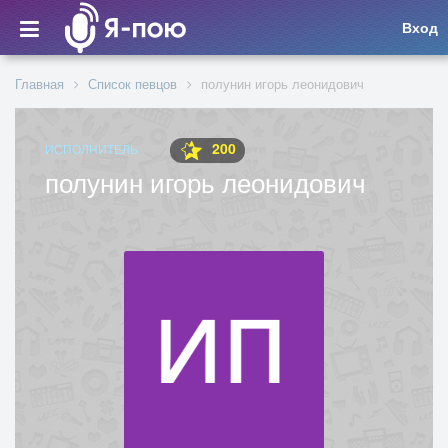
Вход
Главная
Список певцов
полунин игорь леонидович
200
ИСПОЛНИТЕЛЬ
полунин игорь леонидович