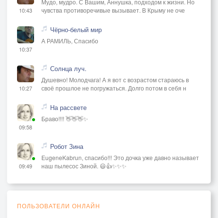
Мудо, мудро. С Вашим, Аннушка, подходом к жизни. Но
чувства противоречивые вызывает. В Крыму не оче
10:43
Чёрно-белый мир
А РАМИЛЬ, Спасибо
10:37
Солнца луч.
Душевно! Молодчага! А я вот с возрастом стараюсь в
своё прошлое не погружаться. Долго потом в себя н
10:27
На рассвете
Браво!!!! 👋👋👋✨
09:58
Робот Зина
EugeneKabrun, спасибо!!! Это дочка уже давно называет
наш пылесос Зиной. 😃👍✨✨✨
09:49
ПОЛЬЗОВАТЕЛИ ОНЛАЙН