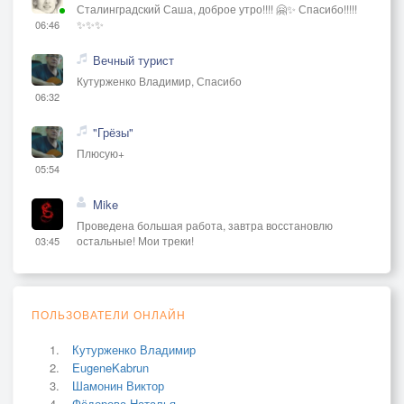
Сталинградский Саша, доброе утро!!!! 🤗✨ Спасибо!!!!!
✨✨✨
06:46
Вечный турист
Кутурженко Владимир, Спасибо
06:32
"Грёзы"
Плюсую+
05:54
Mike
Проведена большая работа, завтра восстановлю
остальные! Мои треки!
03:45
ПОЛЬЗОВАТЕЛИ ОНЛАЙН
Кутурженко Владимир
EugeneKabrun
Шамонин Виктор
Фёдорова Наталья