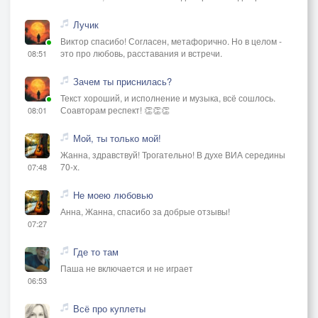
Лучик
Виктор спасибо! Согласен, метафорично. Но в целом -
это про любовь, расставания и встречи.
08:51
Зачем ты приснилась?
Текст хороший, и исполнение и музыка, всё сошлось.
Соавторам респект! 👏👏👏
08:01
Мой, ты только мой!
Жанна, здравствуй! Трогательно! В духе ВИА середины
70-х.
07:48
Не моею любовью
Анна, Жанна, спасибо за добрые отзывы!
07:27
Где то там
Паша не включается и не играет
06:53
Всё про куплеты