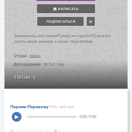
НАПИСАТЬ
ПОДПИСАТЬСЯ
Занимаюсь хип-хопам!!!живу им просто!!!)хочется
узнать ваше мнение о моем творчестве)
Откуда
Миасс
Дата рождения
05 Oct 1994
Песни
1
Парами-Паравожу
Рэп, хип-хоп
▶
0:00 / 0:00
25.10.2014
13
1
2
|
|
|