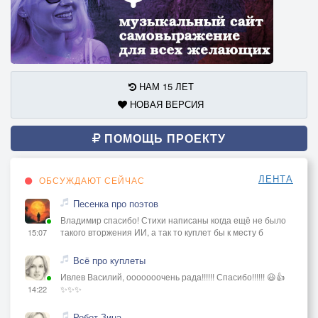
НАМ 15 ЛЕТ
НОВАЯ ВЕРСИЯ
ПОМОЩЬ ПРОЕКТУ
ЛЕНТА
ОБСУЖДАЮТ СЕЙЧАС
Песенка про поэтов
Владимир спасибо! Стихи написаны когда ещё не было
такого вторжения ИИ, а так то куплет бы к месту б
15:07
Всё про куплеты
Ивлев Василий, ооооооочень рада!!!!!! Спасибо!!!!!! 😃👍
✨✨✨
14:22
Робот Зина