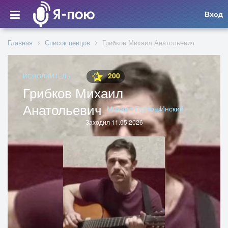
Вход
Главная
Список певцов
Грибков Михаил Анатольевич
200
ИСПОЛНИТЕЛЬ
Грибков Михаил
Анатольевич
Михаил ПустошИнский
Заходил 11.05.2026