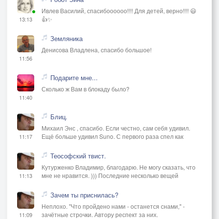
Ивлев Василий, спасибоооооо!!!! Для детей, верно!!!! 😃
👍✨
13:13
Земляника
Денисова Владлена, спасибо большое!
11:56
Подарите мне...
Сколько ж Вам в блокаду было?
11:40
Блиц.
Михаил Энс , спасибо. Если честно, сам себя удивил.
Ещё больше удивил Suno. С первого раза спел как
11:17
Теософский твист.
Кутурженко Владимир, благодарю. Не могу сказать, что
мне не нравится. ))) Последние несколько вещей
11:13
Зачем ты приснилась?
Неплохо. "Что пройдено нами - останется снами," -
зачётные строчки. Автору респект за них.
11:09