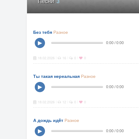
Песни
3
Без тебя
Разное
▶
0:00 / 0:00
18.02.2026
16
0
0
|
|
|
Ты такая нереальная
Разное
▶
0:00 / 0:00
18.02.2026
12
0
0
|
|
|
А дождь идëт
Разное
▶
0:00 / 0:00