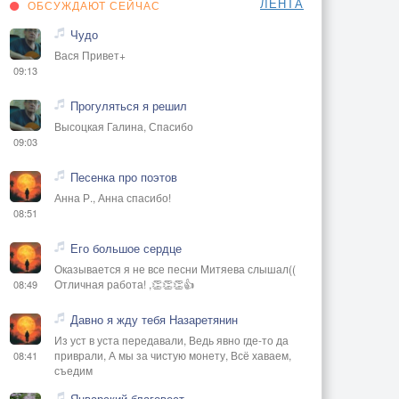
ЛЕНТА
ОБСУЖДАЮТ СЕЙЧАС
Чудо
Вася Привет+
09:13
Прогуляться я решил
Высоцкая Галина, Спасибо
09:03
Песенка про поэтов
Анна Р., Анна спасибо!
08:51
Его большое сердце
Оказывается я не все песни Митяева слышал((
Отличная работа! ,👏👏👏👍
08:49
Давно я жду тебя Назаретянин
Из уст в уста передавали, Ведь явно где-то да
приврали, А мы за чистую монету, Всё хаваем,
08:41
съедим
Январский благовест