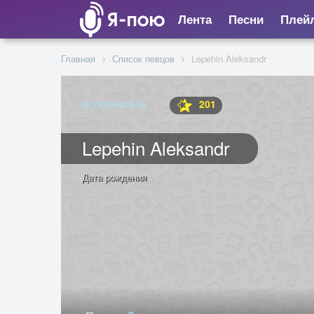
Лента
Песни
Плей
Главная
Список певцов
Lepehin Aleksandr
201
ИСПОЛНИТЕЛЬ
Lepehin Aleksandr
Дата рождения