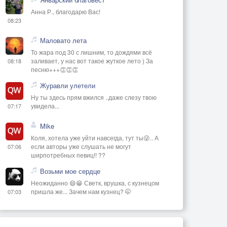
Анна Р., благодарю Вас!
08:23
Маловато лета
То жара под 30 с лишним, то дождями всё
заливает, у нас вот такое жуткое лето ) За
08:18
песню+++👏👏👏
Журавли улетели
Ну ты здесь прям вжился ..даже слезу твою
увидела...
07:17
Mike
Коля, хотела уже уйти навсегда, тут ты😜.. А
если авторы уже слушать не могут
07:06
ширпотребных певиц!! ??
Возьми мое сердце
Неожиданно 😄😁 Светк, врушка, с кузнецом
пришла же... Зачем нам кузнец? 🤭
07:03