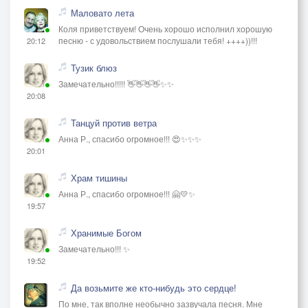
Маловато лета
Коля приветствуем! Очень хорошо исполнил хорошую
песню - с удовольствием послушали тебя! ++++))!!!
20:12
Тузик блюз
Замечательно!!!!! 👋👋👋👋✨✨
20:08
Танцуй против ветра
Анна Р., спасибо огромное!!! 😍✨✨✨
20:01
Храм тишины
Анна Р., спасибо огромное!!! 🤗💛✨
19:57
Хранимые Богом
Замечательно!!! ✨
19:52
Да возьмите же кто-нибудь это сердце!
По мне, так вполне необычно зазвучала песня. Мне