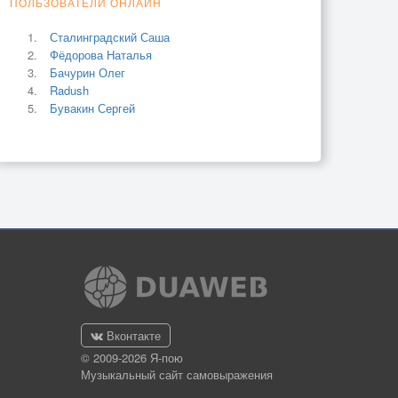
ПОЛЬЗОВАТЕЛИ ОНЛАЙН
Сталинградский Саша
Фёдорова Наталья
Бачурин Олег
Radush
Бувакин Сергей
Вконтакте
© 2009-2026 Я-пою
Музыкальный сайт самовыражения