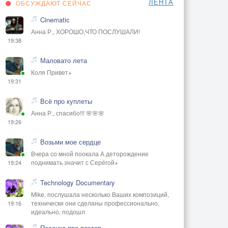
ЛЕНТА
ОБСУЖДАЮТ СЕЙЧАС
Cinematic
Анна Р., ХОРОШО,ЧТО ПОСЛУШАЛИ!
19:38
Маловато лета
Коля Привет+
19:31
Всё про куплеты
Анна Р., спасибо!!! 🌸🌸🌸
19:26
Возьми мое сердце
Вчера со мной поокала А деторождение
поднимать значит с Серёгой+
19:24
Technology Documentary
Mike, послушала несколько Ваших композиций,
технически они сделаны профессионально,
19:16
идеально, подошл
Песенка про поэтов