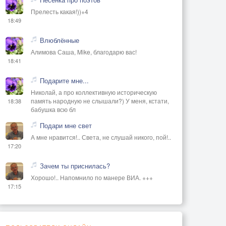
Прелесть какая!))+4
18:49
Влюблённые
Алимова Саша, Mike, благодарю вас!
18:41
Подарите мне...
Николай, а про коллективную историческую
память народную не слышали?) У меня, кстати,
18:38
бабушка всю бл
Подари мне свет
А мне нравится!.. Света, не слушай никого, пой!..
17:20
Зачем ты приснилась?
Хорошо!.. Напомнило по манере ВИА. +++
17:15