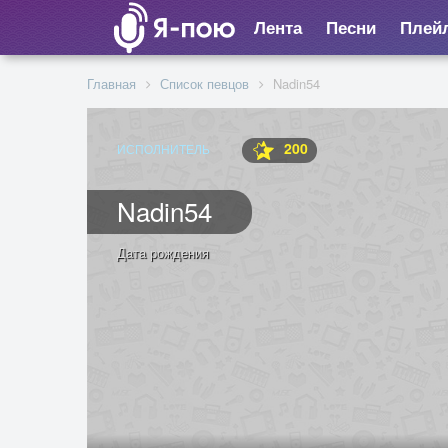
Лента
Песни
Плей
Главная
Список певцов
Nadin54
200
ИСПОЛНИТЕЛЬ
Nadin54
Дата рождения