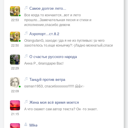
Самое долгое лето...
Все когда то кончается...вот и лето
прошло...Замечательная песня и стихи и
22:53
исполнение,спасибо девочк
Аэропорт...ст.8.2
OrangutanG, заходи:-)да я не из пугливых:-)а чего
захотелось то,еще коньячку?:-)Ладно мохнатый,спаси
22:50
О счастье русского народа
Анна Р., благодарю Вас!
22:29
Танцуй против ветра
osman1953, спасибоооооо!!!!!!! 🤗👍✨
22:09
Жена моя всё время моется
А что скажет сам автор текста? Он -то знает.
21:15
Mike