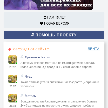
НАМ 15 ЛЕТ
НОВАЯ ВЕРСИЯ
ПОМОЩЬ ПРОЕКТУ
ЛЕНТА
ОБСУЖДАЮТ СЕЙЧАС
Хранимые Богом
А почему ж через мостИк,а не мОстик)даблом сделали
голос через ии...да вроде Вы и сами хорошо справл
23:12
Чудо
Какие теплые у тебя снежинки Вася:-)просто ,искренне и
хорошо+7
23:07
Метель
Володь перезалей,новые должны играть,те что больше
2ух-3ех недель не играют,не рухнул,видимо проблем
23:02