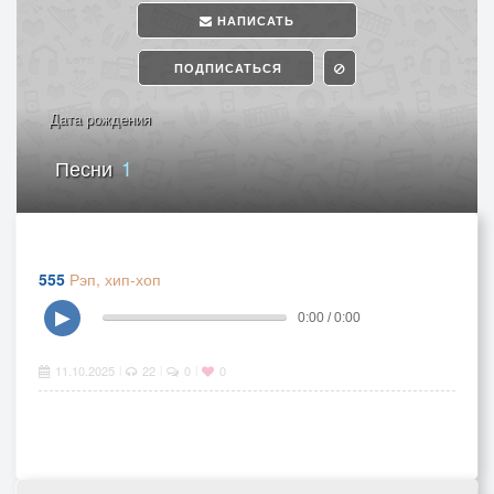
НАПИСАТЬ
ПОДПИСАТЬСЯ
Дата рождения
Песни
1
555
Рэп, хип-хоп
▶
0:00 / 0:00
11.10.2025
22
0
0
|
|
|