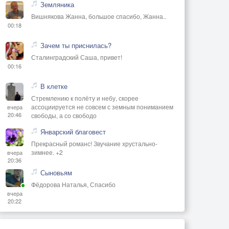
Земляника
Вишнякова Жанна, большое спасибо, Жанна..
00:18
Зачем ты приснилась?
Сталинградский Саша, привет!
00:16
В клетке
Стремлению к полёту и небу, скорее
ассоциируется не совсем с земным пониманием
вчера
20:46
свободы, а со свободо
Январский благовест
Прекрасный романс! Звучание хрустально-
зимнее. +2
вчера
20:36
Сыновьям
Фёдорова Наталья, Спасибо
вчера
20:22