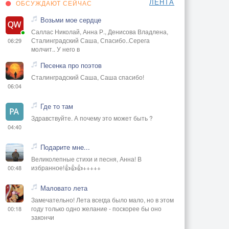
ЛЕНТА
ОБСУЖДАЮТ СЕЙЧАС
Возьми мое сердце
Саллас Николай, Анна Р., Денисова Владлена,
Сталинградский Саша, Спасибо..Серега
06:29
молчит.. У него в
Песенка про поэтов
Сталинградский Саша, Саша спасибо!
06:04
Где то там
Здравствуйте. А почему это может быть ?
04:40
Подарите мне...
Великолепные стихи и песня, Анна! В
избранное!👍👍👍+++++
00:48
Маловато лета
Замечательно! Лета всегда было мало, но в этом
году только одно желание - поскорее бы оно
00:18
закончи