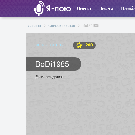
Лента
Песни
Плей
Главная
Список певцов
BoDi1985
200
ИСПОЛНИТЕЛЬ
BoDi1985
Дата рождения