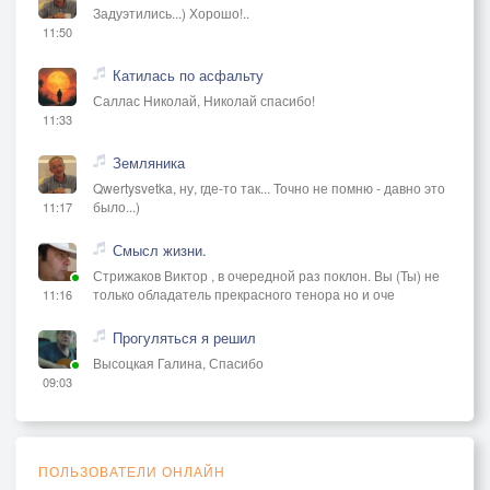
Задуэтились...) Хорошо!..
11:50
Катилась по асфальту
Саллас Николай, Николай спасибо!
11:33
Земляника
Qwertysvetka, ну, где-то так... Точно не помню - давно это
было...)
11:17
Смысл жизни.
Стрижаков Виктор , в очередной раз поклон. Вы (Ты) не
только обладатель прекрасного тенора но и оче
11:16
Прогуляться я решил
Высоцкая Галина, Спасибо
09:03
ПОЛЬЗОВАТЕЛИ ОНЛАЙН