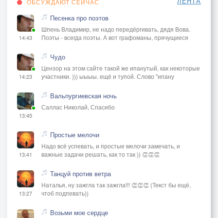
ЛЕНТА
ОБСУЖДАЮТ СЕЙЧАС
Песенка про поэтов
Шпень Владимир, не надо передёргивать, дядя Вова.
Поэты - всегда поэты. А вот графоманы, прячущиеся
14:43
Чудо
Цензор на этом сайте такой же ипанутый, как некоторые
участники. ))) ыыыы. ещё и тупой. Слово "ипану
14:23
Вальпургиевская ночь
Саллас Николай, Спасибо
13:45
Простые мелочи
Надо всё успевать, и простые мелочи замечать, и
важные задачи решать, как то так )) 👏👏👏
13:41
Танцуй против ветра
Наталья, ну зажгла так зажгла!!! 👏👏👏 (Текст бы ещё,
чтоб подпевать))
13:27
Возьми мое сердце