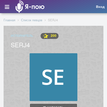
Вход
Главная
Список певцов
SERJ4
200
ИСПОЛНИТЕЛЬ
SERJ4