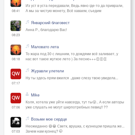
Из уст в уста передавали, Ведь явно где-то да приврали,
А мы за чистую монету, Всё хаваем, съедим
08:41
Январский благовест
Анна Р., благодарю Вас!
08:23
Маловато лета
То жара под 30 с лишним, то дождями всё заливает, у
нас вот такое жуткое лето ) За песню+++👏👏👏
08:18
Журавли улетели
Ну ты здесь прям вжился ..даже слезу твою увидела...
07:17
Mike
Коля, хотела уже уйти навсегда, тут ты😜.. А если авторы
уже слушать не могут ширпотребных певиц!! ??
07:06
Возьми мое сердце
Неожиданно 😄😁 Светк, врушка, с кузнецом пришла же...
Зачем нам кузнец? 🤭
07:03