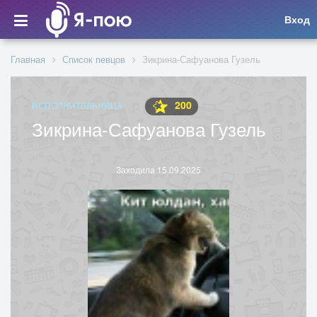
Вход
Главная
Список певцов
Зикрина-Сафуанова Гузель
200
ИСПОЛНИТЕЛЬНИЦА
Зикрина-Сафуанова Гузель
Заходила 15.09.2025