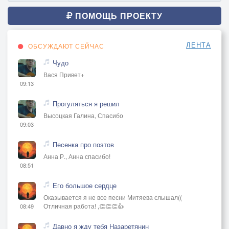
ПОМОЩЬ ПРОЕКТУ
ЛЕНТА
ОБСУЖДАЮТ СЕЙЧАС
Чудо
Вася Привет+
09:13
Прогуляться я решил
Высоцкая Галина, Спасибо
09:03
Песенка про поэтов
Анна Р., Анна спасибо!
08:51
Его большое сердце
Оказывается я не все песни Митяева слышал((
Отличная работа! ,👏👏👏👍
08:49
Давно я жду тебя Назаретянин