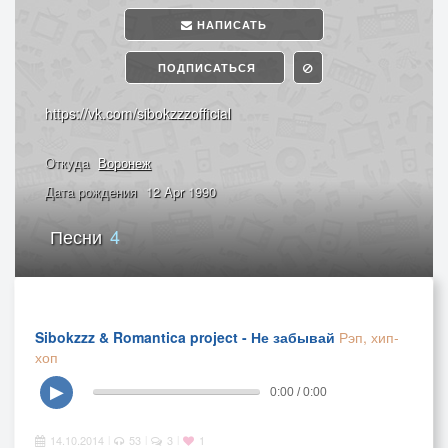
НАПИСАТЬ
ПОДПИСАТЬСЯ
https://vk.com/sibokzzzofficial
Откуда
Воронеж
Дата рождения
12 Apr 1990
Песни
4
Sibokzzz & Romantica project - Не забывай
Рэп, хип-
хоп
▶
0:00 / 0:00
14.10.2014
53
3
1
|
|
|