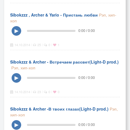
Sibokzzz , Archer & Yario - Пристань любви
Рэп, хип-
хоп
▶
0:00 / 0:00
14.10.2014
25
0
1
|
|
|
Sibokzzz & Archer - Встречаем рассвет(Light-D prod.)
Рэп, хип-хоп
▶
0:00 / 0:00
14.10.2014
23
0
0
|
|
|
Sibokzzz & Archer -В твоих глазах(Light-D prod.)
Рэп,
хип-хоп
▶
0:00 / 0:00