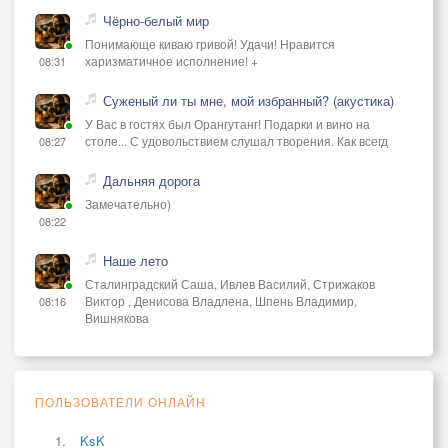
Чёрно-белый мир
Понимающе киваю гривой! Удачи! Нравится
харизматичное исполнение! +
08:31
Суженый ли ты мне, мой избранный? (акустика)
У Вас в гостях был Орангутанг! Подарки и вино на
столе... С удовольствием слушал творения. Как всегд
08:27
Дальняя дорога
Замечательно)
08:22
Наше лето
Сталинградский Саша, Ивлев Василий, Стрижаков
Виктор , Денисова Владлена, Шпень Владимир,
08:16
Вишнякова
ПОЛЬЗОВАТЕЛИ ОНЛАЙН
KsK