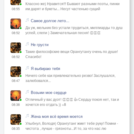
Классно же) Нравится!!! Бывают разными поэты, пинки
им дарят и букеты... Несут частенько сущий
08:55
Самое долгое лето...
Да уж, мельник без устали трудиться, миллиарды то душ
успей, слепи ) Замечательная песня! 👏👏👏
08:52
Не грусти
Такие философские вещи Орангутангу очень по душе!
Спасибо!
08:52
Я выбираю тебя
Ничего себе как привлекательно резво! Заслушался,
залюбовался...
08:47
Возьми мое сердце
Отличный у вас дуэт! 👏👏👏 👍 Сердцу покоя нет, так и
хочется его отдать )) +8
08:38
Жена моя всё время моется
Улыбнул, Володя) Орангутанг жмет тебе руку! Помни -
чистота , лучше - грязноты...И то, за что нас лю
08:35