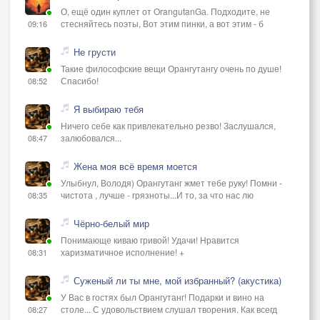
О, ещё один куплет от OrangutanGа. Подходите, не
стесняйтесь поэты, Вот этим пинки, а вот этим - б
09:16
Не грусти
Такие философские вещи Орангутангу очень по душе!
Спасибо!
08:52
Я выбираю тебя
Ничего себе как привлекательно резво! Заслушался,
залюбовался...
08:47
Жена моя всё время моется
Улыбнул, Володя) Орангутанг жмет тебе руку! Помни -
чистота , лучше - грязноты...И то, за что нас лю
08:35
Чёрно-белый мир
Понимающе киваю гривой! Удачи! Нравится
харизматичное исполнение! +
08:31
Суженый ли ты мне, мой избранный? (акустика)
У Вас в гостях был Орангутанг! Подарки и вино на
столе... С удовольствием слушал творения. Как всегд
08:27