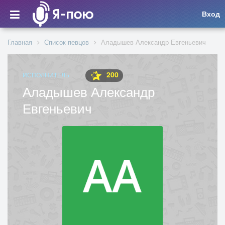
Вход
Главная
Список певцов
Аладышев Александр Евгеньевич
200
ИСПОЛНИТЕЛЬ
Аладышев Александр
Евгеньевич