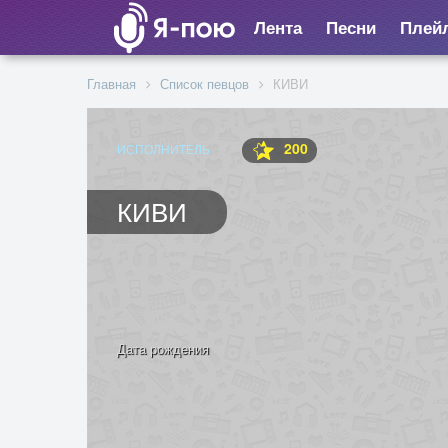
Лента
Песни
Плей
Главная
Список певцов
КИВИ
200
ИСПОЛНИТЕЛЬ
КИВИ
Дата рождения