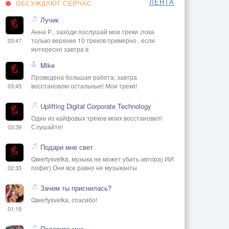
ЛЕНТА
ОБСУЖДАЮТ СЕЙЧАС
Лучик
Анна Р., заходи послушай мои треки ,пока
только верхние 10 треков примерно , если
03:47
интересно завтра в
Mike
Проведена большая работа, завтра
восстановлю остальные! Мои треки!
03:45
Uplifting Digital Corporate Technology
Один из кайфовых треков моих восстановил!
Слушайте!
03:39
Подари мне свет
Qwertysvetka, музыка не может убить автора) ИИ
пофиг) Они все равно не музыканты
02:33
Зачем ты приснилась?
Qwertysvetka, спасибо!
01:19
Подарите мне...