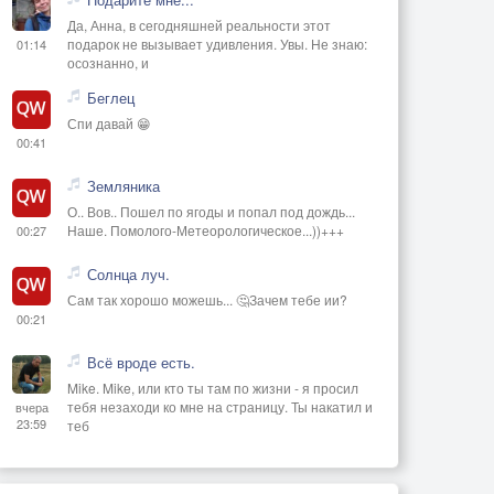
Да, Анна, в сегодняшней реальности этот
подарок не вызывает удивления. Увы. Не знаю:
01:14
осознанно, и
Беглец
Спи давай 😁
00:41
Земляника
О.. Вов.. Пошел по ягоды и попал под дождь...
Наше. Помолого-Метеорологическое...))+++
00:27
Солнца луч.
Сам так хорошо можешь... 🤔Зачем тебе ии?
00:21
Всё вроде есть.
Mike. Mike, или кто ты там по жизни - я просил
тебя незаходи ко мне на страницу. Ты накатил и
вчера
23:59
теб