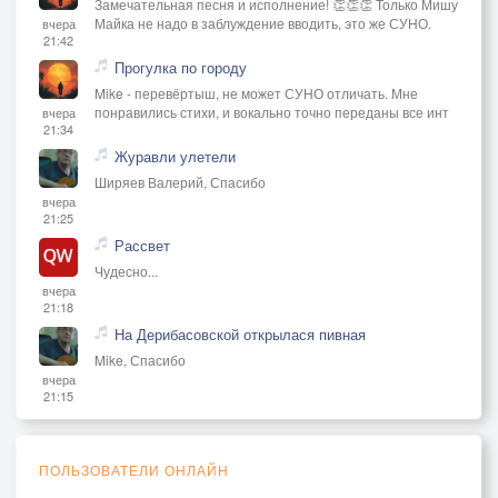
Замечательная песня и исполнение! 👏👏👏 Только Мишу
Майка не надо в заблуждение вводить, это же СУНО.
вчера
21:42
Прогулка по городу
Mike - перевёртыш, не может СУНО отличать. Мне
понравились стихи, и вокально точно переданы все инт
вчера
21:34
Журавли улетели
Ширяев Валерий, Спасибо
вчера
21:25
Рассвет
Чудесно...
вчера
21:18
На Дерибасовской открылася пивная
Mike, Спасибо
вчера
21:15
ПОЛЬЗОВАТЕЛИ ОНЛАЙН