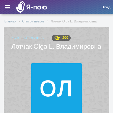
Вход
Главная
Список певцов
Лотчак Olga L. Владимировна
200
ИСПОЛНИТЕЛЬНИЦА
Лотчак Olga L. Владимировна