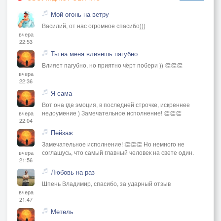
Мой огонь на ветру
Василий, от нас огромное спасибо)))
вчера
22:53
Ты на меня влияешь пагубно
Влияет пагубно, но приятно чёрт побери )) 👏👏👏
вчера
22:36
Я сама
Вот она где эмоция, в последней строчке, искреннее
недоумение ) Замечательное исполнение! 👏👏👏
вчера
22:04
Пейзаж
Замечательное исполнение! 👏👏👏 Но немного не
соглашусь, что самый главный человек на свете один.
вчера
21:56
Любовь на раз
Шпень Владимир, спасибо, за ударный отзыв
вчера
21:47
Метель