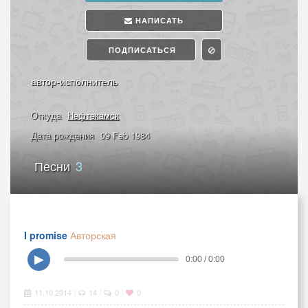
НАПИСАТЬ
ПОДПИСАТЬСЯ
автор-исполнитель
Откуда
Нефтекамск
Дата рождения
09 Feb 1984
Песни
3
I promise
Авторская
▶
0:00 / 0:00
11.10.2014
14
0
0
|
|
|