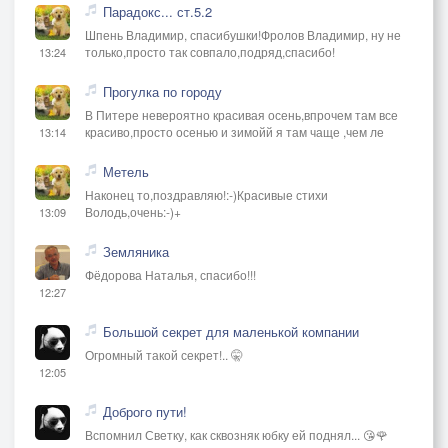
Парадокс... ст.5.2
Шпень Владимир, спасибушки!Фролов Владимир, ну не
только,просто так совпало,подряд,спасибо!
13:24
Прогулка по городу
В Питере невероятно красивая осень,впрочем там все
красиво,просто осенью и зимойй я там чаще ,чем ле
13:14
Метель
Наконец то,поздравляю!:-)Красивые стихи
Володь,очень:-)+
13:09
Земляника
Фёдорова Наталья, спасибо!!!
12:27
Большой секрет для маленькой компании
Огромный такой секрет!.. 🤫
12:05
Доброго пути!
Вспомнил Светку, как сквозняк юбку ей поднял... 😘🌹