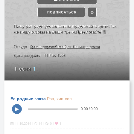
ПОДПИСАТЬСЯ
Пишу рэп ради удовольствия,прадлогайте фити.Так
же пишу отзовы на Ваши треки.Предлогайте!!!!
Откуда
Краснодарский край,ст.Ленинградская
Дата рождения
11 Feb 1993
Песни
1
Ее родные глаза
Рэп, хип-хоп
▶
0:00 / 0:00
11.10.2014
14
0
1
|
|
|