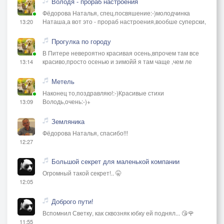
Володя - прораб настроения
Фёдорова Наталья, спец.посвяшение:-)молодчинка
Наташа,а вот это - прораб настроения,вообше суперски,
13:20
Прогулка по городу
В Питере невероятно красивая осень,впрочем там все
красиво,просто осенью и зимойй я там чаще ,чем ле
13:14
Метель
Наконец то,поздравляю!:-)Красивые стихи
Володь,очень:-)+
13:09
Земляника
Фёдорова Наталья, спасибо!!!
12:27
Большой секрет для маленькой компании
Огромный такой секрет!.. 🤫
12:05
Доброго пути!
Вспомнил Светку, как сквозняк юбку ей поднял... 😘🌹
11:55