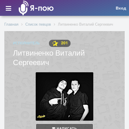
Вход
Главная
Список певцов
Литвиненко Виталий Сергеевич
201
ИСПОЛНИТЕЛЬ
Литвиненко Виталий
Сергеевич
НАПИСАТЬ