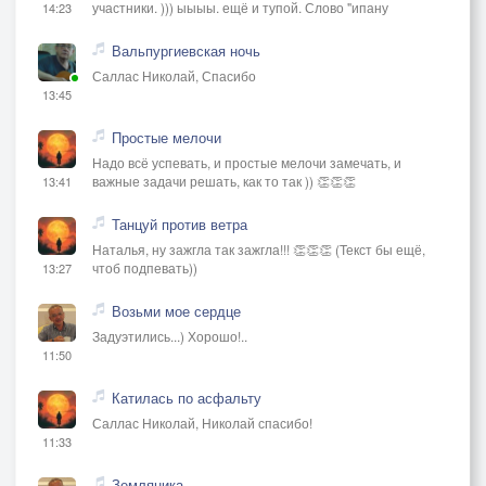
участники. ))) ыыыы. ещё и тупой. Слово "ипану
14:23
Вальпургиевская ночь
Саллас Николай, Спасибо
13:45
Простые мелочи
Надо всё успевать, и простые мелочи замечать, и
важные задачи решать, как то так )) 👏👏👏
13:41
Танцуй против ветра
Наталья, ну зажгла так зажгла!!! 👏👏👏 (Текст бы ещё,
чтоб подпевать))
13:27
Возьми мое сердце
Задуэтились...) Хорошо!..
11:50
Катилась по асфальту
Саллас Николай, Николай спасибо!
11:33
Земляника