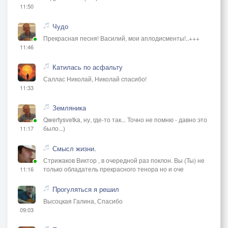
11:50
Чудо
Прекрасная песня! Василий, мои аплодисменты!..+++
11:46
Катилась по асфальту
Саллас Николай, Николай спасибо!
11:33
Земляника
Qwertysvetka, ну, где-то так... Точно не помню - давно это
было...)
11:17
Смысл жизни.
Стрижаков Виктор , в очередной раз поклон. Вы (Ты) не
только обладатель прекрасного тенора но и оче
11:16
Прогуляться я решил
Высоцкая Галина, Спасибо
09:03