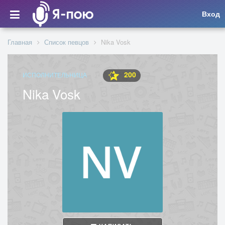
Вход
Главная
Список певцов
Nika Vosk
200
ИСПОЛНИТЕЛЬНИЦА
Nika Vosk