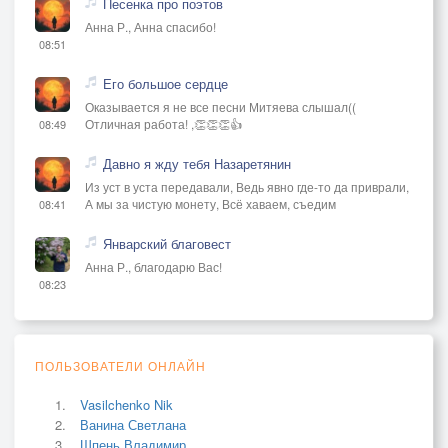
Песенка про поэтов
Анна Р., Анна спасибо!
08:51
Его большое сердце
Оказывается я не все песни Митяева слышал((
Отличная работа! ,👏👏👏👍
08:49
Давно я жду тебя Назаретянин
Из уст в уста передавали, Ведь явно где-то да приврали,
А мы за чистую монету, Всё хаваем, съедим
08:41
Январский благовест
Анна Р., благодарю Вас!
08:23
ПОЛЬЗОВАТЕЛИ ОНЛАЙН
Vasilchenko Nik
Ванина Светлана
Шпень Владимир