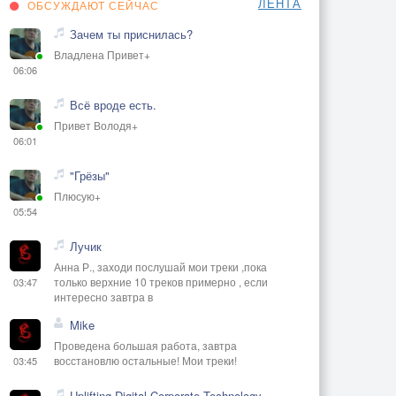
ЛЕНТА
ОБСУЖДАЮТ СЕЙЧАС
Зачем ты приснилась?
Владлена Привет+
06:06
Всё вроде есть.
Привет Володя+
06:01
"Грёзы"
Плюсую+
05:54
Лучик
Анна Р., заходи послушай мои треки ,пока
только верхние 10 треков примерно , если
03:47
интересно завтра в
Mike
Проведена большая работа, завтра
восстановлю остальные! Мои треки!
03:45
Uplifting Digital Corporate Technology