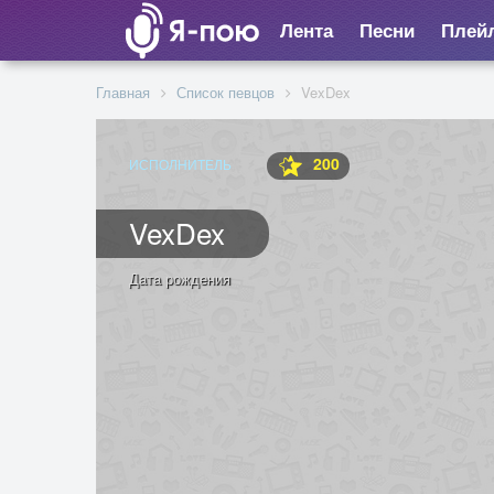
Лента
Песни
Плей
Главная
Список певцов
VexDex
200
ИСПОЛНИТЕЛЬ
VexDex
Дата рождения