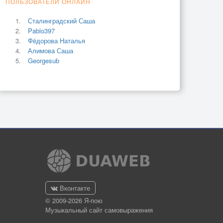
ПОЛЬЗОВАТЕЛИ ОНЛАЙН
Сталинградский Саша
Pablo397
Фёдорова Наталья
Алимова Саша
Georgesub
Вконтакте
© 2009-2026 Я-пою
Музыкальный сайт самовыражения