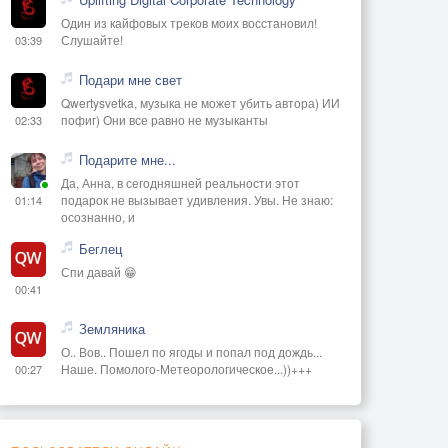
Один из кайфовых треков моих восстановил!
Слушайте!
03:39
Подари мне свет
Qwertysvetka, музыка не может убить автора) ИИ
пофиг) Они все равно не музыканты
02:33
Подарите мне...
Да, Анна, в сегодняшней реальности этот
подарок не вызывает удивления. Увы. Не знаю:
01:14
осознанно, и
Беглец
Спи давай 😁
00:41
Земляника
О.. Вов.. Пошел по ягоды и попал под дождь...
Наше. Помолого-Метеорологическое...))+++
00:27