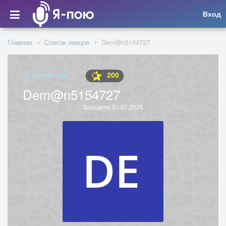
Вход
Главная
Список певцов
Dem@n5154727
200
ИСПОЛНИТЕЛЬ
Dem@n5154727
Заходила 31.07.2025