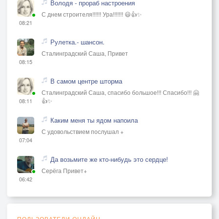
Володя - прораб настроения
С днем строителя!!!!!! Ура!!!!!!! 😃👍✨
08:21
Рулетка.- шансон.
Сталинградский Саша, Привет
08:15
В самом центре шторма
Сталинградский Саша, спасибо большое!!! Спасибо!!! 🤗
👍✨
08:11
Каким меня ты ядом напоила
С удовольствием послушал +
07:04
Да возьмите же кто-нибудь это сердце!
Серёга Привет+
06:42
ПОЛЬЗОВАТЕЛИ ОНЛАЙН