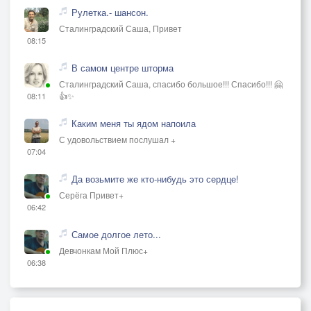
Рулетка.- шансон.
Сталинградский Саша, Привет
08:15
В самом центре шторма
Сталинградский Саша, спасибо большое!!! Спасибо!!! 🤗
👍✨
08:11
Каким меня ты ядом напоила
С удовольствием послушал +
07:04
Да возьмите же кто-нибудь это сердце!
Серёга Привет+
06:42
Самое долгое лето...
Девчонкам Мой Плюс+
06:38