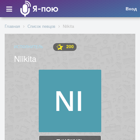
Вход
Главная
Список певцов
Niikita
200
ИСПОЛНИТЕЛЬ
Niikita