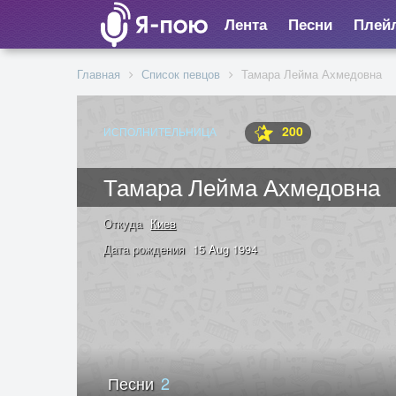
Лента
Песни
Плей
Главная
Список певцов
Тамара Лейма Ахмедовна
200
ИСПОЛНИТЕЛЬНИЦА
Тамара Лейма Ахмедовна
Откуда
Киев
Дата рождения
15 Aug 1994
Песни
2