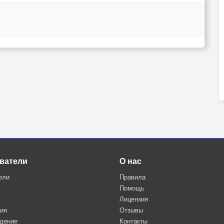
ватели
О нас
ели
Правила
Помощь
Лицензия
ция
Отзывы
дение
Контакты