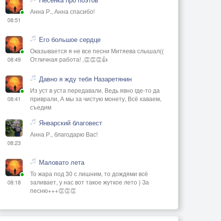
Анна Р., Анна спасибо!
08:51
Его большое сердце
Оказывается я не все песни Митяева слышал((
Отличная работа! ,👏👏👏👍
08:49
Давно я жду тебя Назаретянин
Из уст в уста передавали, Ведь явно где-то да
приврали, А мы за чистую монету, Всё хаваем,
08:41
съедим
Январский благовест
Анна Р., благодарю Вас!
08:23
Маловато лета
То жара под 30 с лишним, то дождями всё
заливает, у нас вот такое жуткое лето ) За
08:18
песню+++👏👏👏