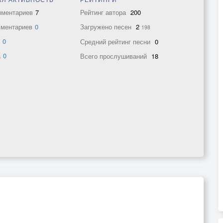
мментариев
7
Рейтинг автора
200
мментариев
0
Загружено песен
2
198
в
0
Средний рейтинг песни
0
а
0
Всего прослушиваний
18