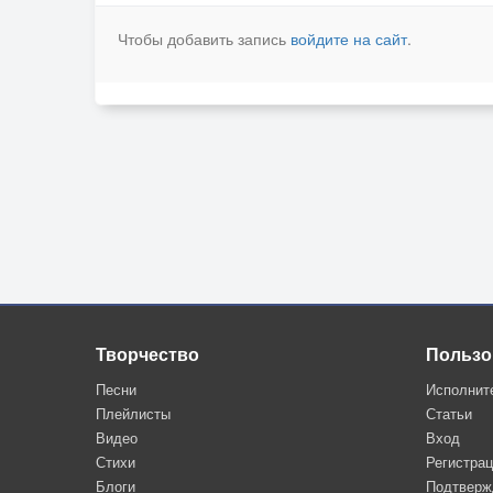
Чтобы добавить запись
войдите на сайт
.
Творчество
Пользо
Песни
Исполнит
Плейлисты
Статьи
Видео
Вход
Стихи
Регистра
Блоги
Подтверж