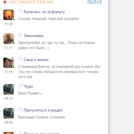
ЛЕНТА
ОБСУЖДАЮТ СЕЙЧАС
Катилась по асфальту
Саллас Николай, Николай спасибо!
11:33
Земляника
Qwertysvetka, ну, где-то так... Точно не помню -
давно это было...)
11:17
Смысл жизни.
Стрижаков Виктор , в очередной раз поклон. Вы
(Ты) не только обладатель прекрасного тенора
11:16
но и оче
Чудо
Вася Привет+
09:13
Прогуляться я решил
Высоцкая Галина, Спасибо
09:03
Песенка про поэтов