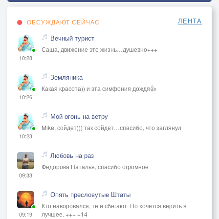
ЛЕНТА
ОБСУЖДАЮТ СЕЙЧАС
Вечный турист
Саша, движение это жизнь…душевно+++
10:28
Земляника
Какая красота)) и эта симфония дождя👍
10:26
Мой огонь на ветру
Mike, сойдет))) так сойдет…спасибо, что заглянул
10:23
Любовь на раз
Фёдорова Наталья, спасибо огромное
09:33
Опять пресловутые Штаты
Кто наворовался, те и сбегают. Но хочется верить в
лучшее. +++ +14
09:19