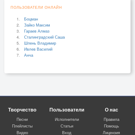
ПОЛЬЗОВАТЕЛИ ОНЛАЙН
Боцман
Зайко Максим
Гараев Алмаз
Сталинградский Саша
Шпень Владимир
Ивлев Василий
Анча
Творчество
Пользователи
О нас
Песни
Исполнители
Правила
Плейлисты
Статьи
Помощь
Видео
Вход
Лицензия