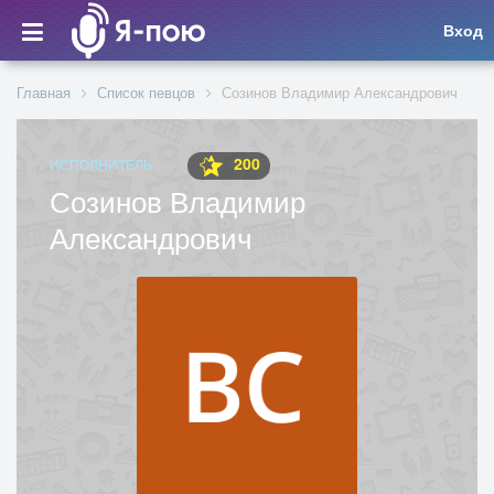
Вход
Главная
Список певцов
Созинов Владимир Александрович
200
ИСПОЛНИТЕЛЬ
Созинов Владимир
Александрович