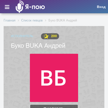
Вход
Главная
Список певцов
Буко BUKA Андрей
200
ИСПОЛНИТЕЛЬ
Буко BUKA Андрей