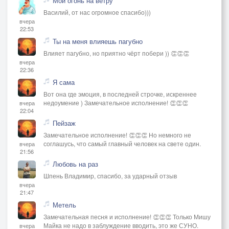
Мой огонь на ветру
Василий, от нас огромное спасибо)))
вчера
22:53
Ты на меня влияешь пагубно
Влияет пагубно, но приятно чёрт побери )) 👏👏👏
вчера
22:36
Я сама
Вот она где эмоция, в последней строчке, искреннее
недоумение ) Замечательное исполнение! 👏👏👏
вчера
22:04
Пейзаж
Замечательное исполнение! 👏👏👏 Но немного не
соглашусь, что самый главный человек на свете один.
вчера
21:56
Любовь на раз
Шпень Владимир, спасибо, за ударный отзыв
вчера
21:47
Метель
Замечательная песня и исполнение! 👏👏👏 Только Мишу
Майка не надо в заблуждение вводить, это же СУНО.
вчера