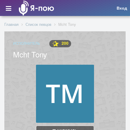
Вход
Главная
Список певцов
Mcht Tony
200
ИСПОЛНИТЕЛЬ
Mcht Tony