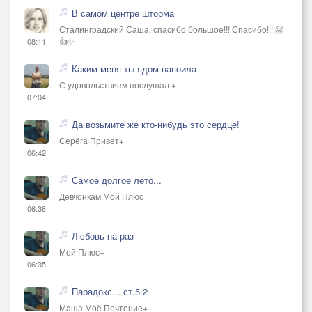
В самом центре шторма
Сталинградский Саша, спасибо большое!!! Спасибо!!! 🤗
👍✨
08:11
Каким меня ты ядом напоила
С удовольствием послушал +
07:04
Да возьмите же кто-нибудь это сердце!
Серёга Привет+
06:42
Самое долгое лето...
Девчонкам Мой Плюс+
06:38
Любовь на раз
Мой Плюс+
06:35
Парадокс... ст.5.2
Маша Моё Почтение+