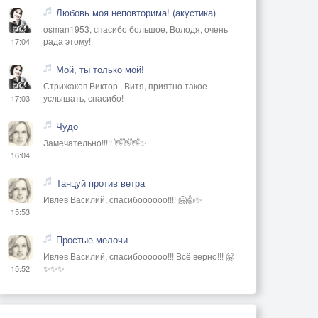
Любовь моя неповторима! (акустика)
osman1953, спасибо большое, Володя, очень
рада этому!
17:04
Мой, ты только мой!
Стрижаков Виктор , Витя, приятно такое
услышать, спасибо!
17:03
Чудо
Замечательно!!!!! 👋👋👋✨
16:04
Танцуй против ветра
Ивлев Василий, спасибоооооо!!!! 🤗👍✨
15:53
Простые мелочи
Ивлев Василий, спасибоооооо!!! Всё верно!!! 🤗
✨✨✨
15:52