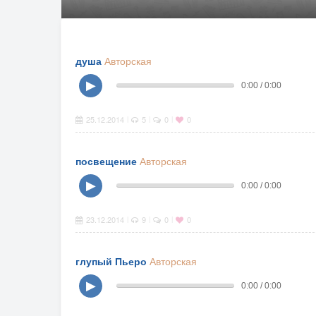
душа
Авторская
▶
0:00 / 0:00
25.12.2014
5
0
0
|
|
|
посвещение
Авторская
▶
0:00 / 0:00
23.12.2014
9
0
0
|
|
|
глупый Пьеро
Авторская
▶
0:00 / 0:00