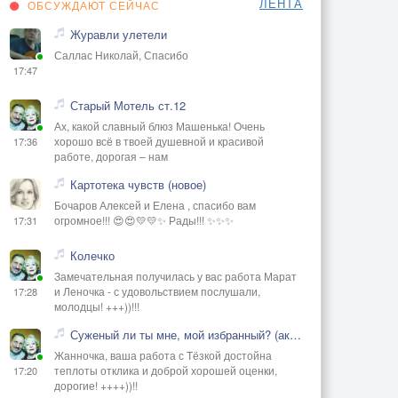
ЛЕНТА
ОБСУЖДАЮТ СЕЙЧАС
Журавли улетели
Саллас Николай, Спасибо
17:47
Старый Мотель ст.12
Ах, какой славный блюз Машенька! Очень
хорошо всё в твоей душевной и красивой
17:36
работе, дорогая – нам
Картотека чувств (новое)
Бочаров Алексей и Елена , спасибо вам
огромное!!! 😍😍💛💛✨ Рады!!! ✨✨✨
17:31
Колечко
Замечательная получилась у вас работа Марат
и Леночка - с удовольствием послушали,
17:28
молодцы! +++))!!!
Суженый ли ты мне, мой избранный? (акустика)
Жанночка, ваша работа с Тёзкой достойна
теплоты отклика и доброй хорошей оценки,
17:20
дорогие! ++++))!!