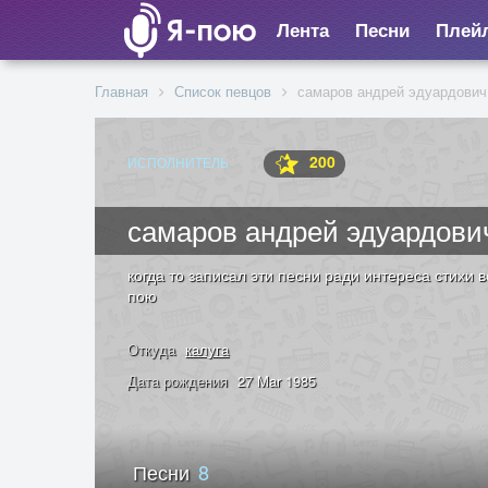
Лента
Песни
Плей
Главная
Список певцов
самаров андрей эдуардович
200
ИСПОЛНИТЕЛЬ
самаров андрей эдуардови
когда то записал эти песни ради интереса стихи в
пою
Откуда
калуга
Дата рождения
27 Mar 1985
Песни
8