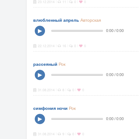
23.12.2014
11
0
0
|
|
|
влюбленный апрель
Авторская
▶
0:00 / 0:00
22.12.2014
16
0
0
|
|
|
рассеяный
Рок
▶
0:00 / 0:00
31.08.2014
8
0
0
|
|
|
симфония ночи
Рок
▶
0:00 / 0:00
31.08.2014
9
0
0
|
|
|