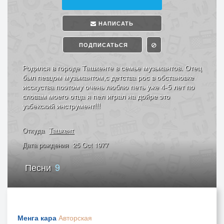
НАПИСАТЬ
ПОДПИСАТЬСЯ
Родился в городе Ташкенте в семье музыкантов. Отец
был певцом музыкантом,с детства рос в обстановке
исскуства поэтому очень люблю петь уже 4-5 лет по
словам моего отца я пел играл на дойре это
узбекский инструмент!!!
Откуда
Ташкент
Дата рождения
25 Oct 1977
Песни
9
Менга кара
Авторская