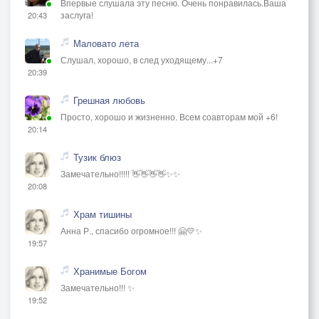
Впервые слушала эту песню. Очень понравилась.Ваша
заслуга!
20:43
Маловато лета
Слушал, хорошо, в след уходящему...+7
20:39
Грешная любовь
Просто, хорошо и жизненно. Всем соавторам мой +6!
20:14
Тузик блюз
Замечательно!!!!! 👋👋👋👋✨✨
20:08
Храм тишины
Анна Р., спасибо огромное!!! 🤗💛✨
19:57
Хранимые Богом
Замечательно!!! ✨
19:52