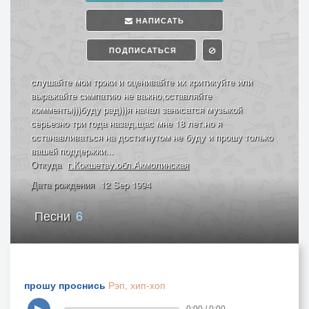
НАПИСАТЬ
ПОДПИСАТЬСЯ
слушайте мои трэки и оценивайте их критикуйте или
выражайте симпатию не важно,оставляйте
комменты)))буду рад)))я начал занисатся музыкой
серьезно три года назад,щас мне 18 лет.но я
останавливаться на достигнутом не буду и прошу только
вашей поддержки...
Откуда
г.Кокшетау.обл.Акмолинская
Дата рождения
12 Sep 1994
Песни
6
прошу проснись
Рэп, хип-хоп
▶
0:00 / 0:00