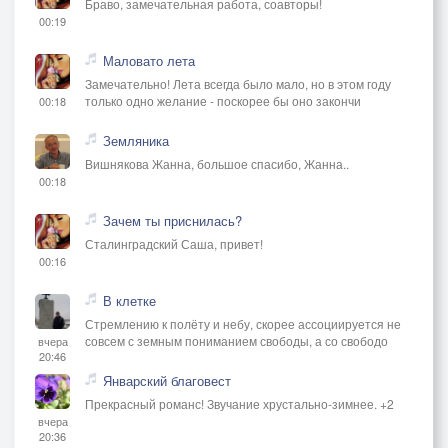
Браво, замечательная работа, соавторы!
00:19
Маловато лета
Замечательно! Лета всегда было мало, но в этом году
только одно желание - поскорее бы оно закончи
00:18
Земляника
Вишнякова Жанна, большое спасибо, Жанна..
00:18
Зачем ты приснилась?
Сталинградский Саша, привет!
00:16
В клетке
Стремлению к полёту и небу, скорее ассоциируется не
совсем с земным пониманием свободы, а со свободо
вчера
20:46
Январский благовест
Прекрасный романс! Звучание хрустально-зимнее. +2
вчера
20:36