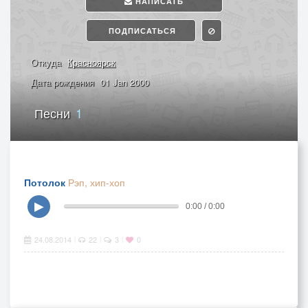
НАПИСАТЬ
ПОДПИСАТЬСЯ
Откуда
Красноярск
Дата рождения
01 Jan 2000
Песни
1
Потолок
Рэп, хип-хоп
▶
0:00 / 0:00
24.08.2014
22
3
0
|
|
|