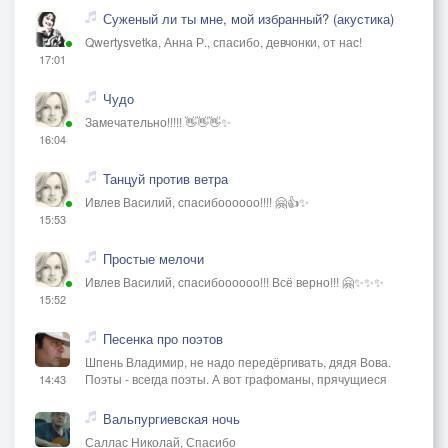
Суженый ли ты мне, мой избранный? (акустика)
Qwertysvetka, Анна Р., спасибо, девчонки, от нас!
17:01
Чудо
Замечательно!!!!! 👋👋👋✨
16:04
Танцуй против ветра
Ивлев Василий, спасибоооооо!!!! 🤗👍✨
15:53
Простые мелочи
Ивлев Василий, спасибоооооо!!! Всё верно!!! 🤗✨✨✨
15:52
Песенка про поэтов
Шпень Владимир, не надо передёргивать, дядя Вова.
Поэты - всегда поэты. А вот графоманы, прячущиеся
14:43
Вальпургиевская ночь
Саллас Николай, Спасибо