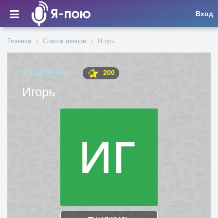
Вход
Главная
Список певцов
Игорь
200
ИСПОЛНИТЕЛЬ
Игорь