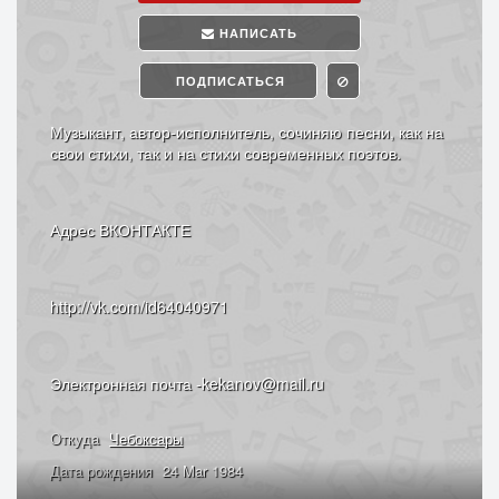
НАПИСАТЬ
ПОДПИСАТЬСЯ
Музыкант, автор-исполнитель, сочиняю песни, как на
свои стихи, так и на стихи современных поэтов.
Адрес ВКОНТАКТЕ
http://vk.com/id64040971
Электронная почта -kekanov@mail.ru
Откуда
Чебоксары
Дата рождения
24 Mar 1984