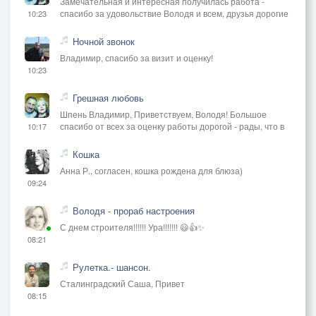
Замечательная и интересная получилась работа -
спасибо за удовольствие Володя и всем, друзья дорогие
10:23
Ночной звонок
Владимир, спасибо за визит и оценку!
10:23
Грешная любовь
Шпень Владимир, Приветствуем, Володя! Большое
спасибо от всех за оценку работы дорогой - рады, что в
10:17
Кошка
Анна Р., согласен, кошка рождена для блюза)
09:24
Володя - прораб настроения
С днем строителя!!!!!! Ура!!!!!!! 😃👍✨
08:21
Рулетка.- шансон.
Сталинградский Саша, Привет
08:15