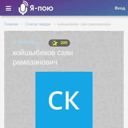
Вход
Главная
Список певцов
койшыбеков саян рамазанович
200
ИСПОЛНИТЕЛЬ
койшыбеков саян
рамазанович