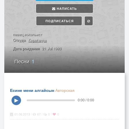
НАПИСАТЬ
ПОДПИСАТЬСЯ
певец,вокальист
Откуда
Караганда
Дата рождения
21 Jul 1993
Песни
1
Есине мени алгайсын
Авторская
▶
0:00 / 0:00
01.06.2013
67
0
0
|
|
|