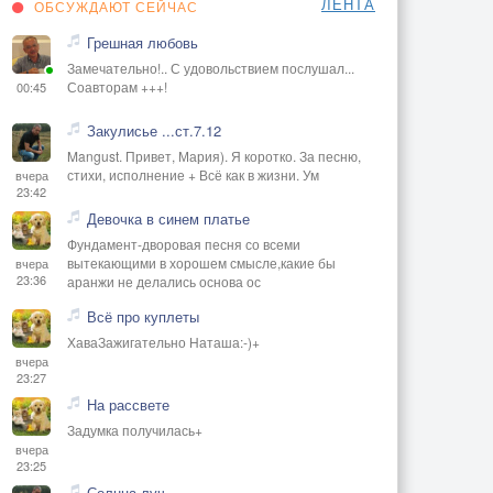
ЛЕНТА
ОБСУЖДАЮТ СЕЙЧАС
Грешная любовь
Замечательно!.. С удовольствием послушал...
Соавторам +++!
00:45
Закулисье ...ст.7.12
Mangust. Привет, Мария). Я коротко. За песню,
стихи, исполнение + Всё как в жизни. Ум
вчера
23:42
Девочка в синем платье
Фундамент-дворовая песня со всеми
вытекающими в хорошем смысле,какие бы
вчера
23:36
аранжи не делались основа ос
Всё про куплеты
ХаваЗажигательно Наташа:-)+
вчера
23:27
На рассвете
Задумка получилась+
вчера
23:25
Солнца луч.