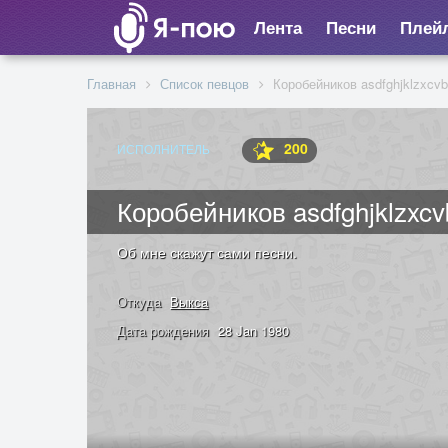
Лента
Песни
Плей
Главная
Список певцов
Коробейников asdfghjklzxcv
200
ИСПОЛНИТЕЛЬ
Коробейников asdfghjklzxc
Об мне скажут сами песни.
Откуда
Выкса
Дата рождения
28 Jan 1980