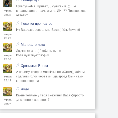
Qwertysvetka. Привет, ,, хулиганка,,)). Ты
спрашиваешь - зачем мне, ИИ..?? Постараюсь
вчера
23:22
ответит
Песенка про поэтов
Ну Ваще,шедеврально Вася:-)!Улыбнул!+9
вчера
23:22
Маловато лета
Да,жарковато:-)Любишь ты лето
Коля,чувствуется:-)+8
вчера
23:16
Хранимые Богом
А почему ж через мостИк,а не мОстик)даблом
сделали голос через ии...да вроде Вы и сами
вчера
23:12
хорошо справл
Чудо
Какие теплые у тебя снежинки Вася:-)просто
,искренне и хорошо+7
вчера
23:07