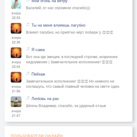
Мой огонь на ветру
Василий, от нас огромное спасибо)))
вчера
22:53
Ты на меня влияешь пагубно
Влияет пагубно, но приятно чёрт побери )) 👏👏👏
вчера
22:36
Я сама
Вот она где эмоция, в последней строчке, искреннее
недоумение ) Замечательное исполнение! 👏👏👏
вчера
22:04
Пейзаж
Замечательное исполнение! 👏👏👏 Но немного не
соглашусь, что самый главный человек на свете один.
вчера
21:56
Любовь на раз
Шпень Владимир, спасибо, за ударный отзыв
вчера
21:47
ПОЛЬЗОВАТЕЛИ ОНЛАЙН