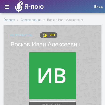
Вход
Главная
Список певцов
Восков Иван Алексеевич
201
ИСПОЛНИТЕЛЬ
Восков Иван Алексеевич