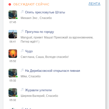
ЛЕНТА
ОБСУЖДАЮТ СЕЙЧАС
Опять пресловутые Штаты
Михаил Энс , Спасибо
07:45
Прогулка по городу
Mangust, привет Маша! Приезжай за вдохновением,
Питер ждёт! )
06:41
Чудо
Светлана, Саша, Володя спасибо!
05:52
На Дерибасовской открылася пивная
Mike, Спасибо
05:32
Журавли улетели
Ширяев Валерий, Спасибо
05:32