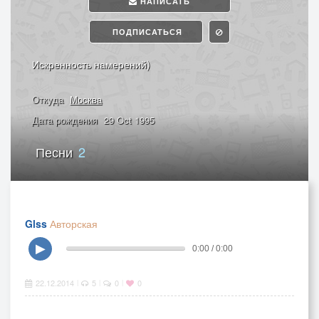
НАПИСАТЬ
ПОДПИСАТЬСЯ
Искренность намерений)
Откуда
Москва
Дата рождения
29 Oct 1995
Песни
2
Glss
Авторская
▶
0:00 / 0:00
22.12.2014
5
0
0
|
|
|