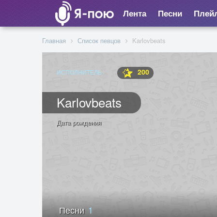
Лента
Песни
Плей
Главная
Список певцов
Karlovbeats
200
ИСПОЛНИТЕЛЬ
Karlovbeats
Дата рождения
Песни
1