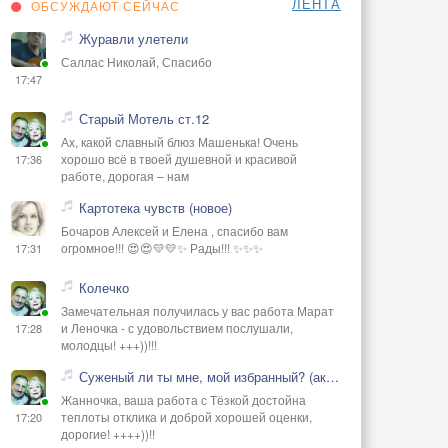
ЛЕНТА
ОБСУЖДАЮТ СЕЙЧАС
Журавли улетели
Саллас Николай, Спасибо
17:47
Старый Мотель ст.12
Ах, какой славный блюз Машенька! Очень
хорошо всё в твоей душевной и красивой
17:36
работе, дорогая – нам
Картотека чувств (новое)
Бочаров Алексей и Елена , спасибо вам
огромное!!! 😍😍💛💛✨ Рады!!! ✨✨✨
17:31
Колечко
Замечательная получилась у вас работа Марат
и Леночка - с удовольствием послушали,
17:28
молодцы! +++))!!!
Суженый ли ты мне, мой избранный? (акустика)
Жанночка, ваша работа с Тёзкой достойна
теплоты отклика и доброй хорошей оценки,
17:20
дорогие! ++++))!!