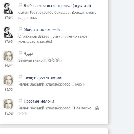
Любовь моя неповторима! (акустика)
osman1953, спасибо большое, Володя, очень
рада этому!
17:04
Мой, ты только мой!
Стрижаков Виктор , Витя, приятно такое
услышать, спасибо!
17:03
Чудо
Замечательно!!!!! 👋👋👋✨
16:04
Танцуй против ветра
Ивлев Василий, спасибоооооо!!!! 🤗👍✨
15:53
Простые мелочи
Ивлев Василий, спасибоооооо!!! Всё верно!!! 🤗
✨✨✨
15:52