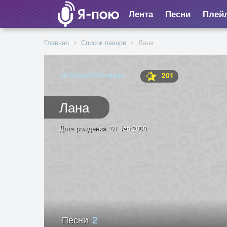
Лента
Песни
Плей
Главная
Список певцов
Лана
201
ИСПОЛНИТЕЛЬНИЦА
Лана
Дата рождения
01 Jan 2000
Песни
2