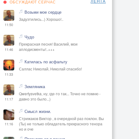
ЛЕНТА
ОБСУЖДАЮТ СЕЙЧАС
Возьми мое сердце
Задуэтились...) Хорошо!..
11:50
Чудо
Прекрасная песня! Василий, мои
аплодисменты!..+++
11:46
Катилась по асфальту
Саллас Николай, Николай спасибо!
11:33
Земляника
Qwertysvetka, ну, где-то так... Точно не помню -
давно это было...)
11:17
Смысл жизни.
Стрижаков Виктор , в очередной раз поклон. Вы
(Ты) не только обладатель прекрасного тенора
11:16
но и оче
Прогуляться я решил