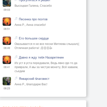
Высоцкая Галина, Спасибо
09:03
Песенка про поэтов
Анна Р., Анна спасибо!
08:51
Его большое сердце
Оказывается я не все песни Митяева слышал((
Отличная работа! ,👏👏👏👍
08:49
Давно я жду тебя Назаретянин
Из уст в уста передавали, Ведь явно где-то да
приврали, А мы за чистую монету, Всё хаваем,
08:41
съедим
Январский благовест
Анна Р., благодарю Вас!
08:23