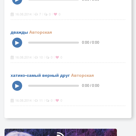
16.08.2014
7
0
0
|
|
|
дважды
Авторская
▶
0:00 / 0:00
16.08.2014
10
0
0
|
|
|
хатико-самый верный друг
Авторская
▶
0:00 / 0:00
16.08.2014
11
0
0
|
|
|