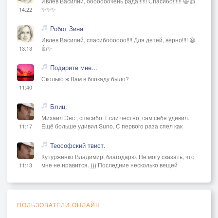
Ивлев Василий, ооооооочень рада!!!!!! Спасибо!!!!!! 😃👍
✨✨✨
14:22
Робот Зина
Ивлев Василий, спасибоооооо!!!! Для детей, верно!!!! 😃
👍✨
13:13
Подарите мне...
Сколько ж Вам в блокаду было?
11:40
Блиц.
Михаил Энс , спасибо. Если честно, сам себя удивил.
Ещё больше удивил Suno. С первого раза спел как
11:17
Теософский твист.
Кутурженко Владимир, благодарю. Не могу сказать, что
мне не нравится. ))) Последние несколько вещей
11:13
ПОЛЬЗОВАТЕЛИ ОНЛАЙН