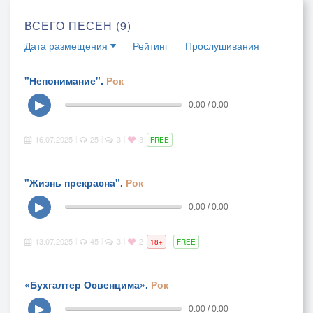
ВСЕГО ПЕСЕН (9)
Дата размещения
Рейтинг
Прослушивания
"Непонимание".
Рок
▶
0:00 / 0:00
16.07.2025
25
3
3
|
|
|
FREE
"Жизнь прекрасна".
Рок
▶
0:00 / 0:00
13.07.2025
45
3
2
|
|
|
18+
FREE
«Бухгалтер Освенцима».
Рок
▶
0:00 / 0:00