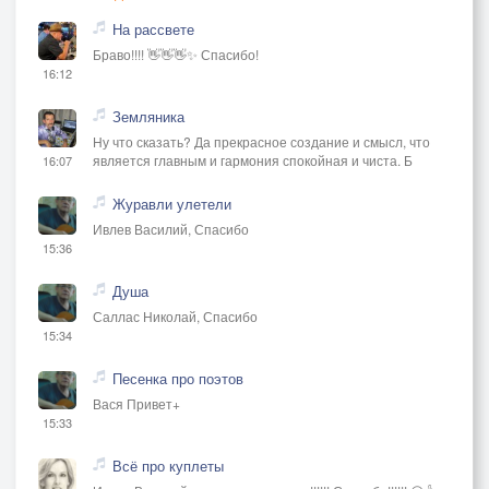
На рассвете
Браво!!!! 👋👋👋✨ Спасибо!
16:12
Земляника
Ну что сказать? Да прекрасное создание и смысл, что
является главным и гармония спокойная и чиста. Б
16:07
Журавли улетели
Ивлев Василий, Спасибо
15:36
Душа
Саллас Николай, Спасибо
15:34
Песенка про поэтов
Вася Привет+
15:33
Всё про куплеты